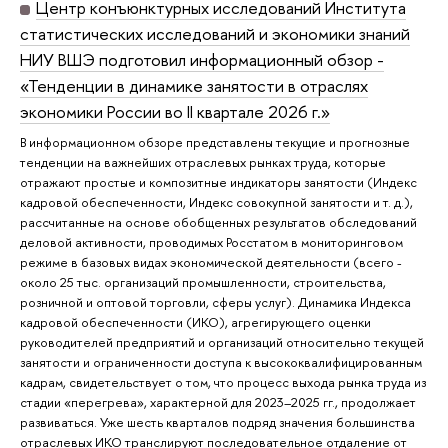
Центр конъюнктурных исследований Института
статистических исследований и экономики знаний
НИУ ВШЭ подготовил информационный обзор -
«Тенденции в динамике занятости в отраслях
экономики России во II квартале 2026 г.»
В информационном обзоре представлены текущие и прогнозные
тенденции на важнейших отраслевых рынках труда, которые
отражают простые и композитные индикаторы занятости (Индекс
кадровой обеспеченности, Индекс совокупной занятости и т. д.),
рассчитанные на основе обобщенных результатов обследований
деловой активности, проводимых Росстатом в мониторинговом
режиме в базовых видах экономической деятельности (всего -
около 25 тыс. организаций промышленности, строительства,
розничной и оптовой торговли, сферы услуг). Динамика Индекса
кадровой обеспеченности (ИКО), агрегирующего оценки
руководителей предприятий и организаций относительно текущей
занятости и ограниченности доступа к высококвалифицированным
кадрам, свидетельствует о том, что процесс выхода рынка труда из
стадии «перегрева», характерной для 2023–2025 гг., продолжает
развиваться. Уже шесть кварталов подряд значения большинства
отраслевых ИКО транслируют последовательное отдаление от