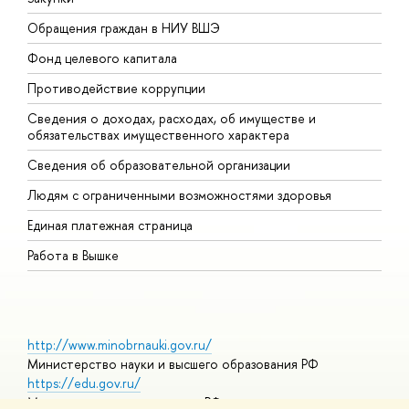
Обращения граждан в НИУ ВШЭ
А
Фонд целевого капитала
Д
Противодействие коррупции
Ц
Сведения о доходах, расходах, об имуществе и
Б
обязательствах имущественного характера
О
Сведения об образовательной организации
О
Людям с ограниченными возможностями здоровья
Единая платежная страница
Работа в Вышке
http://www.minobrnauki.gov.ru/
Министерство науки и высшего образования РФ
https://edu.gov.ru/
Министерство просвещения РФ