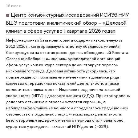
16 июля
Центр конъюнктурных исследований ИСИЭЗ НИУ
ВШЭ подготовил аналитический обзор – «Деловой
климат в сфере услуг во II квартале 2026 года»
Информационная база мониторинга содержит накопленную за
2012-2026 гг. категориальную статистику «балансов мнений»,
базирующуюся на ответах респондентов обследований Росстата.
Согласно обобщенным мнениям руководителей организаций
сферы услуг, конъюнктура сектора демонстрирует перелом
нисходящего тренда. Деловая активность ускорилась, что
подтверждается позитивными изменениями в динамике ряда
ключевых операционных показателей деятельности, а также
композитных индикаторов ─ Индексов предпринимательской
уверенности (ИПУ) и делового климата (ИДК). При этом уровень
делового оптимизма в отрасли остается скромным, а
наблюдаемое улучшение во многом определялось традиционной
сезонностью в отдельных специфических видах деятельности.
Безоговорочным лидером отчетного периода стали санаторно-
курортные учреждения: их частный ИПУ достиг (+22%).