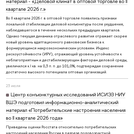
материал - «Деловой климат в оптовой торговле во II
квартале 2026 г.»
Во II квартале 2026 г. в оптовой торговле появились признаки
локальной стабилизации деловой конъюнктуры после ухудшения,
наблюдавшегося в течение нескольких предыдущих кварталов.
Однако текущая динамика отраслевого развития отражает скорее
новый уровень адаптационного равновесия бизнеса к
формирующимся макроэкономическим условиям. Индекс
рискоустойчивости (ИРУ), отражающий уровень устойчивости к
неблагоприятным и дестабилизирующим факторам деловой среды,
увеличился к I кв. на 0,3 п. п. до 101,0%, подтверждая сохранение
достаточно высокого потенциала оптовых организаций.
23 июля
Центр конъюнктурных исследований ИСИЭЗ НИУ
ВШЭ подготовил информационно-аналитический
материал «Потребительские настроения населения
во II квартале 2026 года»
Приведены оценки Росстата относительно потребительских
настроений населения России в разрезе половозрастной