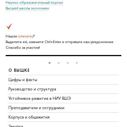
Научно-образовательный портал
Высшей школы экономики
Нашли
опечатку
?
Выделите её, нажмите Ctrl+Enter и отправьте нам уведомление.
Спасибо за участие!
О ВЫШКЕ
Цифры и факты
Л
Руководство и структура
Д
Устойчивое развитие в НИУ ВШЭ
О
Преподаватели и сотрудники
П
Корпуса и общежития
В
Закупки
П