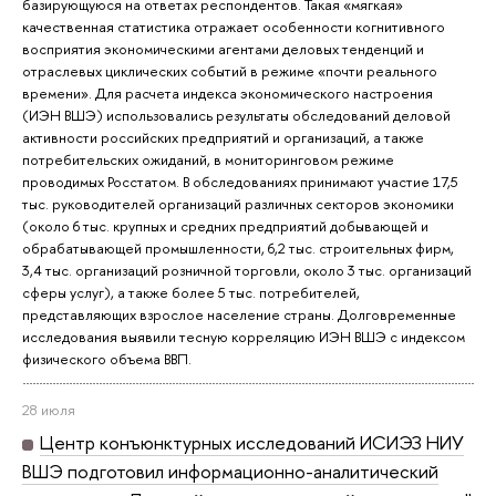
базирующуюся на ответах респондентов. Такая «мягкая»
качественная статистика отражает особенности когнитивного
восприятия экономическими агентами деловых тенденций и
отраслевых циклических событий в режиме «почти реального
времени». Для расчета индекса экономического настроения
(ИЭН ВШЭ) использовались результаты обследований деловой
активности российских предприятий и организаций, а также
потребительских ожиданий, в мониторинговом режиме
проводимых Росстатом. В обследованиях принимают участие 17,5
тыс. руководителей организаций различных секторов экономики
(около 6 тыс. крупных и средних предприятий добывающей и
обрабатывающей промышленности, 6,2 тыс. строительных фирм,
3,4 тыс. организаций розничной торговли, около 3 тыс. организаций
сферы услуг), а также более 5 тыс. потребителей,
представляющих взрослое население страны. Долговременные
исследования выявили тесную корреляцию ИЭН ВШЭ с индексом
физического объема ВВП.
28 июля
Центр конъюнктурных исследований ИСИЭЗ НИУ
ВШЭ подготовил информационно-аналитический