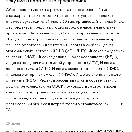
текущие и прогнозные траектории»
Обзор основывается на результатах широкомасштабных
ежеквартальных и ежемесячных конъюнктурных отраслевых
опросов руководителей около 30 тыс. организаций, а также 5 тыс.
респондентов, представляющих взрослое население страны,
проводимых Федеральной службой государственной статистики.
Представлена отраслевая динамика композитных индикаторов
раннего реагирования по итогам II квартала 2026 г.: Индекса
экономических настроений ВШЭ (ИЭН ВШЭ), Индекса ожидаемой
занятости (ИОЗ), Индекса деловой неопределенности (ИДН),
Индекса предпринимательской уверенности (ИПУ), Индекса
делового климата (ИДК), Индекса экспортного климата (ИЭК),
Индекса экспортных ожиданий (ИЭО), Индекса экономического
оптимизма (ИЭО). Индексы рассчитываются в соответствии с
общими рекомендациями ОЭСР и руководством Европейской
комиссии по построению композитных индикаторов
опережающего характера, агрегирующих результаты
обследований бизнеса и потребителей в странах-членах ОЭСР и
ЕС.
29 июля
Центр конъюнктурных исследований ИСИЭЗ НИУ