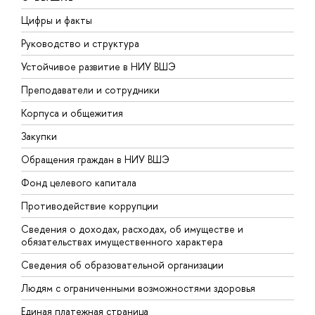
Цифры и факты
Л
Руководство и структура
Д
Устойчивое развитие в НИУ ВШЭ
О
Преподаватели и сотрудники
П
Корпуса и общежития
В
Закупки
П
Обращения граждан в НИУ ВШЭ
А
Фонд целевого капитала
Д
Противодействие коррупции
Ц
Сведения о доходах, расходах, об имуществе и
Б
обязательствах имущественного характера
О
Сведения об образовательной организации
О
Людям с ограниченными возможностями здоровья
Единая платежная страница