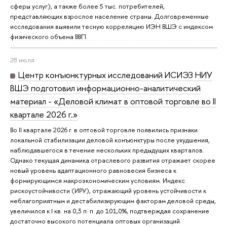
сферы услуг), а также более 5 тыс. потребителей,
представляющих взрослое население страны. Долговременные
исследования выявили тесную корреляцию ИЭН ВШЭ с индексом
физического объема ВВП.
28 июля
Центр конъюнктурных исследований ИСИЭЗ НИУ
ВШЭ подготовил информационно-аналитический
материал - «Деловой климат в оптовой торговле во II
квартале 2026 г.»
Во II квартале 2026 г. в оптовой торговле появились признаки
локальной стабилизации деловой конъюнктуры после ухудшения,
наблюдавшегося в течение нескольких предыдущих кварталов.
Однако текущая динамика отраслевого развития отражает скорее
новый уровень адаптационного равновесия бизнеса к
формирующимся макроэкономическим условиям. Индекс
рискоустойчивости (ИРУ), отражающий уровень устойчивости к
неблагоприятным и дестабилизирующим факторам деловой среды,
увеличился к I кв. на 0,3 п. п. до 101,0%, подтверждая сохранение
достаточно высокого потенциала оптовых организаций.