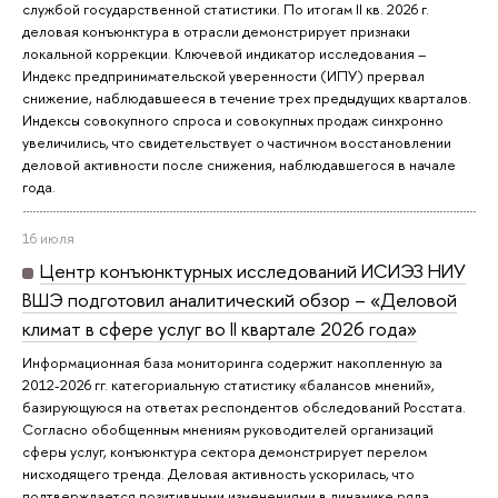
службой государственной статистики. По итогам II кв. 2026 г.
деловая конъюнктура в отрасли демонстрирует признаки
локальной коррекции. Ключевой индикатор исследования –
Индекс предпринимательской уверенности (ИПУ) прервал
снижение, наблюдавшееся в течение трех предыдущих кварталов.
Индексы совокупного спроса и совокупных продаж синхронно
увеличились, что свидетельствует о частичном восстановлении
деловой активности после снижения, наблюдавшегося в начале
года.
16 июля
Центр конъюнктурных исследований ИСИЭЗ НИУ
ВШЭ подготовил аналитический обзор – «Деловой
климат в сфере услуг во II квартале 2026 года»
Информационная база мониторинга содержит накопленную за
2012-2026 гг. категориальную статистику «балансов мнений»,
базирующуюся на ответах респондентов обследований Росстата.
Согласно обобщенным мнениям руководителей организаций
сферы услуг, конъюнктура сектора демонстрирует перелом
нисходящего тренда. Деловая активность ускорилась, что
подтверждается позитивными изменениями в динамике ряда