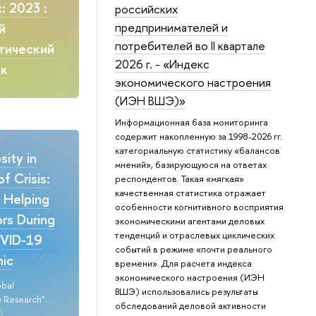
: 2023 :
российских
предпринимателей и
й
потребителей во II квартале
тический
2026 г. - «Индекс
ик
экономического настроения
(ИЭН ВШЭ)»
Информационная база мониторинга
содержит накопленную за 1998-2026 гг.
категориальную статистику «балансов
ity in
мнений», базирующуюся на ответах
f Crisis:
респондентов. Такая «мягкая»
качественная статистика отражает
n Helping
особенности когнитивного восприятия
rs During
экономическими агентами деловых
тенденций и отраслевых циклических
VID-19
событий в режиме «почти реального
ic
времени». Для расчета индекса
экономического настроения (ИЭН
obal
ВШЭ) использовались результаты
 Research".
обследований деловой активности