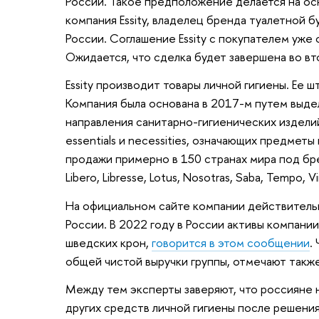
России. Такое предположение делается на ос
компания Essity, владелец бренда туалетной 
России. Соглашение Essity с покупателем уже
Ожидается, что сделка будет завершена во вт
Essity производит товары личной гигиены. Ее 
Компания была основана в 2017-м путем выд
направления санитарно-гигиенических изделий.
essentials и necessities, означающих предме
продажи примерно в 150 странах мира под брен
Libero, Libresse, Lotus, Nosotras, Saba, Tempo, V
На официальном сайте компании действитель
России. В 2022 году в России активы компани
шведских крон,
говорится в этом сообщении
.
общей чистой выручки группы, отмечают также
Между тем эксперты заверяют, что россияне н
других средств личной гигиены после решения