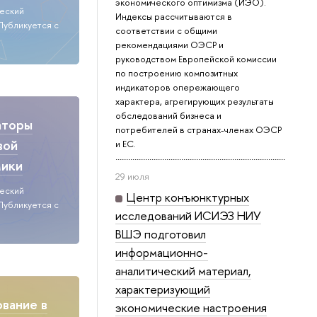
экономического оптимизма (ИЭО).
ческий
Индексы рассчитываются в
Публикуется с
соответствии с общими
рекомендациями ОЭСР и
руководством Европейской комиссии
по построению композитных
индикаторов опережающего
характера, агрегирующих результаты
обследований бизнеса и
аторы
потребителей в странах-членах ОЭСР
вой
и ЕС.
мики
29 июля
ческий
Центр конъюнктурных
Публикуется с
исследований ИСИЭЗ НИУ
ВШЭ подготовил
информационно-
аналитический материал,
характеризующий
вание в
экономические настроения