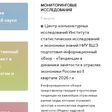
МОНИТОРИНГОВЫЕ
ИССЛЕДОВАНИЯ
ее
5 августа
й науки
Центр конъюнктурных
исследований Института
статистических исследований
и экономики знаний НИУ ВШЭ
ственный
подготовил информационный
обзор - «Тенденции в
ект в
динамике занятости в отраслях
:
экономики России во II
огии и
квартале 2026 г.»
В информационном обзоре
представлены текущие и прогнозные
тенденции на важнейших отраслевых
рынках труда, которые отражают
простые и композитные индикаторы
занятости (Индекс кадровой
ивое