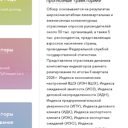
прогнозные траектории»
Обзор основывается на результатах
ский доклад.
широкомасштабных ежеквартальных и
ежемесячных конъюнктурных
отраслевых опросов руководителей
около 30 тыс. организаций, а также 5
тыс. респондентов, представляющих
взрослое население страны,
аторы
проводимых Федеральной службой
государственной статистики.
Представлена отраслевая динамика
композитных индикаторов раннего
ческий
реагирования по итогам II квартала
Публикуется с
2026 г.: Индекса экономических
настроений ВШЭ (ИЭН ВШЭ), Индекса
ожидаемой занятости (ИОЗ), Индекса
деловой неопределенности (ИДН),
Индекса предпринимательской
уверенности (ИПУ), Индекса делового
климата (ИДК), Индекса экспортного
аторы
климата (ИЭК), Индекса экспортных
вания
ожиданий (ИЭО), Индекса