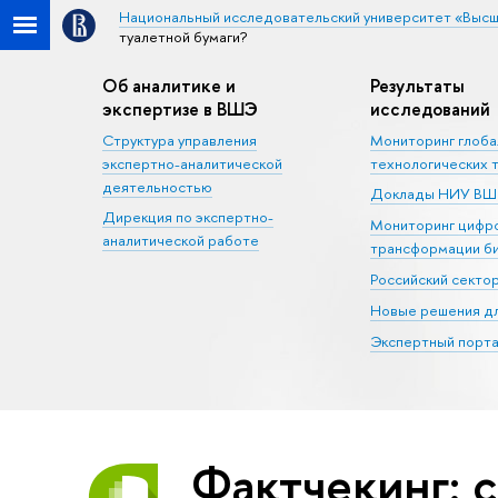
Национальный исследовательский университет «Высш
туалетной бумаги?
Об аналитике и
Результаты
экспертизе в ВШЭ
исследований
Структура управления
Мониторинг глоб
экспертно-аналитической
технологических 
деятельностью
Доклады НИУ В
Дирекция по экспертно-
Мониторинг цифр
аналитической работе
трансформации б
Российский секто
Новые решения дл
Экспертный порта
Фактчекинг: 