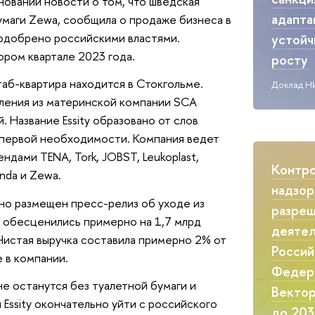
новании новости о том, что шведская
адапта
бумаги Zewa, сообщила о продаже бизнеса в
 одобрено российскими властями.
устой
ором квартале 2023 года.
росту
штаб-квартира находится в Стокгольме.
Доклад Н
еления из материнской компании SCA
 Название Essity образовано от слов
ты первой необходимости. Компания ведет
дами TENA, Tork, JOBST, Leukoplast,
Контр
inda и Zewa.
надзор
но размещен пресс-релиз об уходе из
разреш
и обесценились примерно на 1,7 млрд
деятел
 Чистая выручка составила примерно 2% от
Россий
 в компании.
Федер
е останутся без туалетной бумаги и
Вектор
 Essity окончательно уйти с российского
до 203