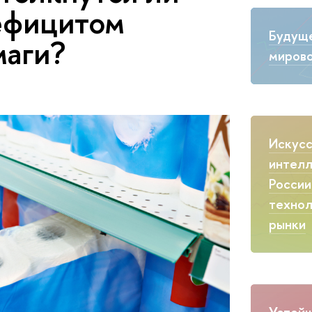
ефицитом
Будущ
маги?
мирово
Искус
интелл
России
технол
рынки
Устойч