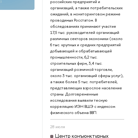
российских предприятий и
организаций, а также потребительских
ожиданий, в мониторинговом режиме
проводимых Росстатом. В
обследованиях принимают участие
17,5 тыс. руководителей организаций
различных секторов экономики (около
6 тыс. крупных и средних предприятий
добывающей и обрабатывающей
промышленности, 6,2 тыс.
строительных фирм, 3,4 тыс.
организаций розничной торговли,
около 3 тыс. организаций сферы услуг),
а также более 5 тыс. потребителей,
представляющих взрослое население
страны. Долговременные
исследования выявили тесную
корреляцию ИЭН ВШЭ с индексом
физического объема ВВП.
28 июля
Центр конъюнктурных