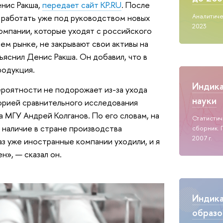
енис Ракша,
передает сайт KP.RU
. После
Аналитиче
 работать уже под руководством новых
2023
омпании, которые уходят с российского
ем рынке, не закрывают свои активы на
бъяснил Денис Ракша. Он добавил, что в
родукция.
Индик
ероятности не подорожает из-за ухода
науки
рией сравнительного исследования
МГУ Андрей Колганов. По его словам, на
Статисти
— наличие в стране производства
сборник. 
2007 г.
з уже иностранные компании уходили, и я
н», — сказал он.
Индик
образо