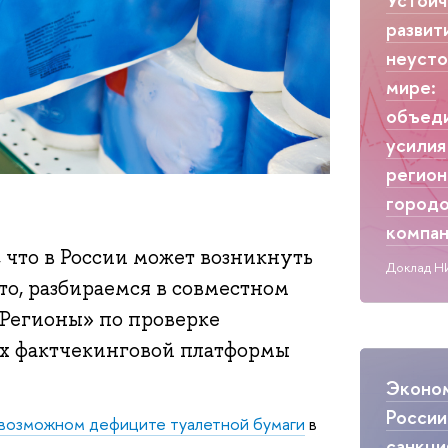
развит
неуст
мире:
объед
усилия
регион
городо
компа
 что в России может возникнуть
Доклад Н
то, разбираемся в совместном
Регионы» по проверке
ах фактчекинговой платформы
Эконо
России
 возможном дефиците туалетной бумаги
в
санкци