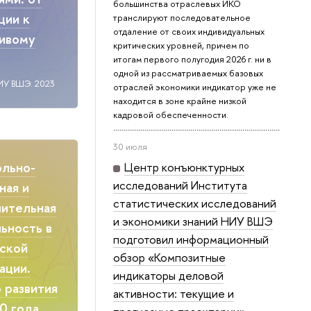
большинства отраслевых ИКО
ции к
транслируют последовательное
отдаление от своих индивидуальных
чивому
критических уровней, причем по
итогам первого полугодия 2026 г. ни в
одной из рассматриваемых базовых
ИУ ВШЭ. 2023
отраслей экономики индикатор уже не
находится в зоне крайне низкой
кадровой обеспеченности.
30 июля
ольно-
Центр конъюнктурных
исследований Института
ная и
статистических исследований
ительная
и экономики знаний НИУ ВШЭ
ьность в
подготовил информационный
ской
обзор «Композитные
ации.
индикаторы деловой
 развития
активности: текущие и
0 года