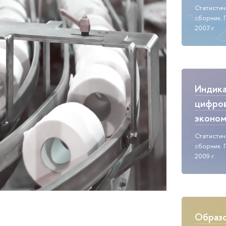
Статисти
сборник. 
2007 г.
Индик
цифро
эконо
Статисти
сборник. 
2009 г.
Образо