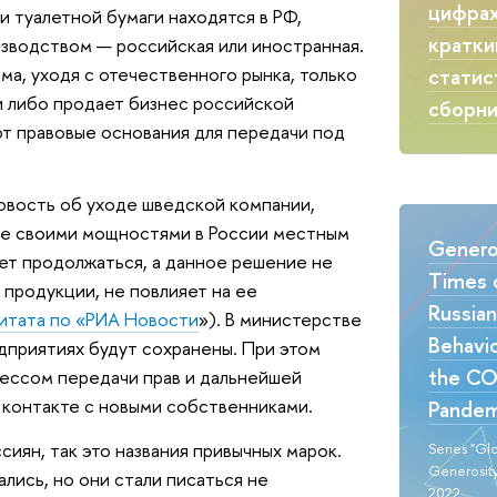
цифрах
и туалетной бумаги находятся в РФ,
кратки
изводством — российская или иностранная.
ма, уходя с отечественного рынка, только
статис
и либо продает бизнес российской
сборн
ют правовые основания для передачи под
вость об уходе шведской компании,
ние своими мощностями в России местным
Generos
ет продолжаться, а данное решение не
Times o
продукции, не повлияет на ее
Russia
итата по «РИА Новости
»). В министерстве
Behavio
дприятиях будут сохранены. При этом
the CO
ессом передачи прав и дальнейшей
 контакте с новыми собственниками.
Pandem
иян, так это названия привычных марок.
Series "Gl
Generosity
лись, но они стали писаться не
2022