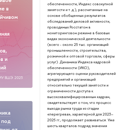
обеспеченности, Индекс совокупной
ие в
занятости и т. д.), рассчитанные на
основе обобщенных результатов
ойчивом
обследований деловой активности,
проводимых Росстатом в
иняя
мониторинговом режиме в базовых
видах экономической деятельности
(всего - около 25 тыс. организаций
ов,
промышленности, строительства,
розничной и оптовой торговли, сферы
в и
услуг). Динамика Индекса кадровой
ний
обеспеченности (ИКО),
агрегирующего оценки руководителей
ИУ ВШЭ. 2023
предприятий и организаций
относительно текущей занятости и
ограниченности доступа к
высококвалифицированным кадрам,
свидетельствует о том, что процесс
выхода рынка труда из стадии
мика
«перегрева», характерной для 2023–
2025 гг., продолжает развиваться. Уже
 под
шесть кварталов подряд значения
ями: от