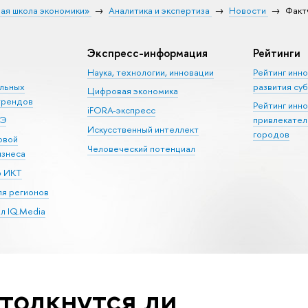
ая школа экономики»
Аналитика и экспертиза
Новости
Факт
Экспресс-информация
Рейтинги
Наука, технологии, инновации
Рейтинг инн
альных
развития су
Цифровая экономика
трендов
Рейтинг инн
iFORA-экспресс
ШЭ
привлекател
Искусственный интеллект
городов
овой
Человеческий потенциал
изнеса
р ИКТ
я регионов
л IQ.Media
столкнутся ли