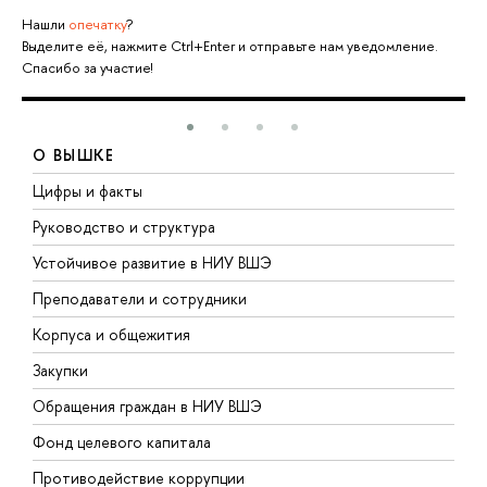
Нашли
опечатку
?
Выделите её, нажмите Ctrl+Enter и отправьте нам уведомление.
Спасибо за участие!
О ВЫШКЕ
Цифры и факты
Л
Руководство и структура
Д
Устойчивое развитие в НИУ ВШЭ
О
Преподаватели и сотрудники
П
Корпуса и общежития
В
Закупки
П
Обращения граждан в НИУ ВШЭ
А
Фонд целевого капитала
Д
Противодействие коррупции
Ц