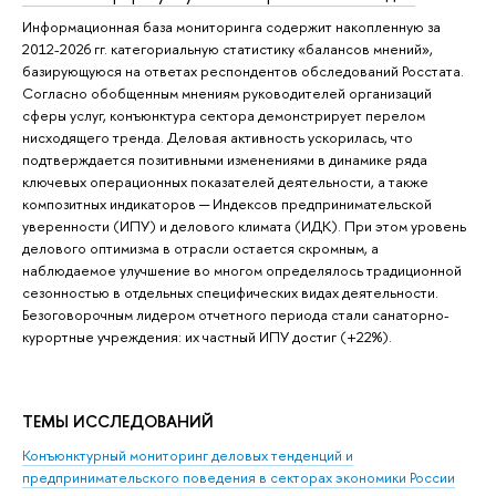
Информационная база мониторинга содержит накопленную за
2012-2026 гг. категориальную статистику «балансов мнений»,
базирующуюся на ответах респондентов обследований Росстата.
Согласно обобщенным мнениям руководителей организаций
сферы услуг, конъюнктура сектора демонстрирует перелом
нисходящего тренда. Деловая активность ускорилась, что
подтверждается позитивными изменениями в динамике ряда
ключевых операционных показателей деятельности, а также
композитных индикаторов ─ Индексов предпринимательской
уверенности (ИПУ) и делового климата (ИДК). При этом уровень
делового оптимизма в отрасли остается скромным, а
наблюдаемое улучшение во многом определялось традиционной
сезонностью в отдельных специфических видах деятельности.
Безоговорочным лидером отчетного периода стали санаторно-
курортные учреждения: их частный ИПУ достиг (+22%).
ТЕМЫ ИССЛЕДОВАНИЙ
Конъюнктурный мониторинг деловых тенденций и
предпринимательского поведения в секторах экономики России