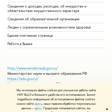
Сведения о доходах, расходах, об имуществе и
Б
обязательствах имущественного характера
О
Сведения об образовательной организации
О
Людям с ограниченными возможностями здоровья
Единая платежная страница
Работа в Вышке
http://www.minobrnauki.gov.ru/
Министерство науки и высшего образования РФ
https://edu.gov.ru/
Министерство просвещения РФ
https://elearning.hse.ru/mooc
Мы используем файлы cookies для улучшения работы сайта
Массовые открытые онлайн-курсы
НИУ ВШЭ и большего удобства его использования. Более
подробную информацию об использовании файлов cookies
можно найти
здесь
, наши правила обработки персональных
данных –
здесь
. Продолжая пользоваться сайтом, вы
✖
© НИУ ВШЭ 1993–2026
Адреса и контакты
Условия