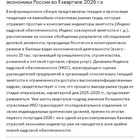
экономики России во II квартале 2026 г.»
В информационном обзоре представлены текущие и прогнозные
тенденции на важнейших отраслевых рынках труда, которые
отражают простые и композитные индикаторы занятости (Индекс
кадровой обеспеченности, Индекс совокупной занятости и т. д.),
рассчитанные на основе обобщенных результатов обследований
деловой активности, проводимых Росстатом в мониторинговом
режиме в базовых видах экономической деятельности (всего -
около 25 тыс. организаций промышленности, строительства,
розничной и оптовой торговли, сферы услуг). Динамика Индекса
кадровой обеспеченности (ИКО), агрегирующего оценки
руководителей предприятий и организаций относительно текущей
занятости и ограниченности доступа к высококвалифицированным
кадрам, свидетельствует о том, что процесс выхода рынка труда из
стадии «перегрева», характерной для 2023–2025 гг., продолжает
развиваться. Уже шесть кварталов подряд значения большинства
отраслевых ИКО транслируют последовательное отдаление от
своих индивидуальных критических уровней, причем по итогам
первого полугодия 2026 г. ни в одной из рассматриваемых базовых
отраслей экономики индикатор уже не находится в зоне крайне
низкой кадровой обеспеченности.