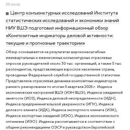
30 июля
Центр конъюнктурных исследований Института
статистических исследований и экономики знаний
НИУ ВШЭ подготовил информационный обзор
«Композитные индикаторы деловой активности:
текущие и прогнозные траектории»
Обзор основывается на результатах широкомасштабных
ежеквартальных и ежемесячных конъюнктурных отраслевых
опросов руководителей около 30 тыс. организаций, а также 5 тыс.
респондентов, представляющих взрослое население страны,
проводимых Федеральной службой государственной статистики.
Представлена отраслевая динамика композитных индикаторов
раннего реагирования по итогам II квартала 2026 г.: Индекса
экономических настроений ВШЭ (ИЭН ВШЭ), Индекса ожидаемой
занятости (ИОЗ), Индекса деловой неопределенности (ИДН),
Индекса предпринимательской уверенности (ИПУ), Индекса
делового климата (ИДК), Индекса экспортного климата (ИЭК),
Индекса экспортных ожиданий (ИЭО), Индекса экономического
оптимизма (ИЭО). Индексы рассчитываются в соответствии с
общими рекомендациями ОЭСР и руководством Европейской