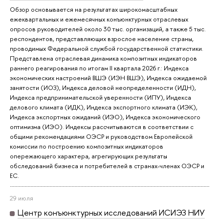
Обзор основывается на результатах широкомасштабных
ежеквартальных и ежемесячных конъюнктурных отраслевых
опросов руководителей около 30 тыс. организаций, а также 5 тыс.
респондентов, представляющих взрослое население страны,
проводимых Федеральной службой государственной статистики.
Представлена отраслевая динамика композитных индикаторов
раннего реагирования по итогам II квартала 2026 г.: Индекса
экономических настроений ВШЭ (ИЭН ВШЭ), Индекса ожидаемой
занятости (ИОЗ), Индекса деловой неопределенности (ИДН),
Индекса предпринимательской уверенности (ИПУ), Индекса
делового климата (ИДК), Индекса экспортного климата (ИЭК),
Индекса экспортных ожиданий (ИЭО), Индекса экономического
оптимизма (ИЭО). Индексы рассчитываются в соответствии с
общими рекомендациями ОЭСР и руководством Европейской
комиссии по построению композитных индикаторов
опережающего характера, агрегирующих результаты
обследований бизнеса и потребителей в странах-членах ОЭСР и
ЕС.
29 июля
Центр конъюнктурных исследований ИСИЭЗ НИУ