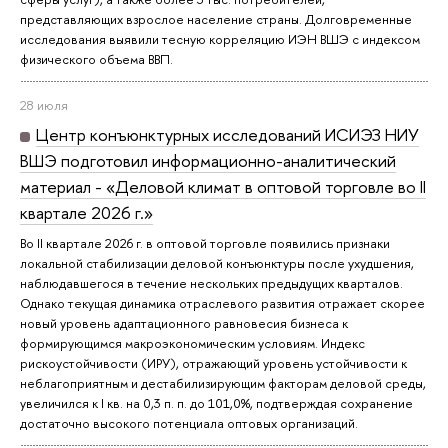
представляющих взрослое население страны. Долговременные
исследования выявили тесную корреляцию ИЭН ВШЭ с индексом
физического объема ВВП.
28 июля
Центр конъюнктурных исследований ИСИЭЗ НИУ
ВШЭ подготовил информационно-аналитический
материал - «Деловой климат в оптовой торговле во II
квартале 2026 г.»
Во II квартале 2026 г. в оптовой торговле появились признаки
локальной стабилизации деловой конъюнктуры после ухудшения,
наблюдавшегося в течение нескольких предыдущих кварталов.
Однако текущая динамика отраслевого развития отражает скорее
новый уровень адаптационного равновесия бизнеса к
формирующимся макроэкономическим условиям. Индекс
рискоустойчивости (ИРУ), отражающий уровень устойчивости к
неблагоприятным и дестабилизирующим факторам деловой среды,
увеличился к I кв. на 0,3 п. п. до 101,0%, подтверждая сохранение
достаточно высокого потенциала оптовых организаций.