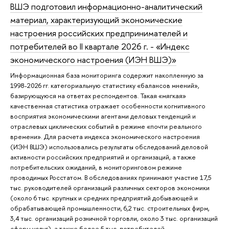
ВШЭ подготовил информационно-аналитический
материал, характеризующий экономические
настроения российских предпринимателей и
потребителей во II квартале 2026 г. - «Индекс
экономического настроения (ИЭН ВШЭ)»
Информационная база мониторинга содержит накопленную за
1998-2026 гг. категориальную статистику «балансов мнений»,
базирующуюся на ответах респондентов. Такая «мягкая»
качественная статистика отражает особенности когнитивного
восприятия экономическими агентами деловых тенденций и
отраслевых циклических событий в режиме «почти реального
времени». Для расчета индекса экономического настроения
(ИЭН ВШЭ) использовались результаты обследований деловой
активности российских предприятий и организаций, а также
потребительских ожиданий, в мониторинговом режиме
проводимых Росстатом. В обследованиях принимают участие 17,5
тыс. руководителей организаций различных секторов экономики
(около 6 тыс. крупных и средних предприятий добывающей и
обрабатывающей промышленности, 6,2 тыс. строительных фирм,
3,4 тыс. организаций розничной торговли, около 3 тыс. организаций
сферы услуг), а также более 5 тыс. потребителей,