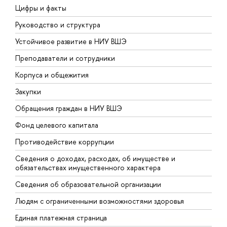
Цифры и факты
Л
Руководство и структура
Д
Устойчивое развитие в НИУ ВШЭ
О
Преподаватели и сотрудники
П
Корпуса и общежития
В
Закупки
П
Обращения граждан в НИУ ВШЭ
А
Фонд целевого капитала
Д
Противодействие коррупции
Ц
Сведения о доходах, расходах, об имуществе и
Б
обязательствах имущественного характера
О
Сведения об образовательной организации
О
Людям с ограниченными возможностями здоровья
Единая платежная страница