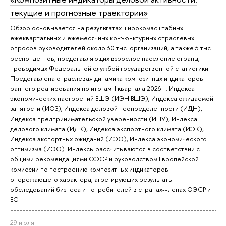
текущие и прогнозные траектории»
Обзор основывается на результатах широкомасштабных
ежеквартальных и ежемесячных конъюнктурных отраслевых
опросов руководителей около 30 тыс. организаций, а также 5 тыс.
респондентов, представляющих взрослое население страны,
проводимых Федеральной службой государственной статистики.
Представлена отраслевая динамика композитных индикаторов
раннего реагирования по итогам II квартала 2026 г.: Индекса
экономических настроений ВШЭ (ИЭН ВШЭ), Индекса ожидаемой
занятости (ИОЗ), Индекса деловой неопределенности (ИДН),
Индекса предпринимательской уверенности (ИПУ), Индекса
делового климата (ИДК), Индекса экспортного климата (ИЭК),
Индекса экспортных ожиданий (ИЭО), Индекса экономического
оптимизма (ИЭО). Индексы рассчитываются в соответствии с
общими рекомендациями ОЭСР и руководством Европейской
комиссии по построению композитных индикаторов
опережающего характера, агрегирующих результаты
обследований бизнеса и потребителей в странах-членах ОЭСР и
ЕС.
29 июля