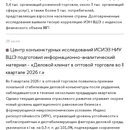
3,4 тыс. организаций розничной торговли, около 3 тыс. организаций
сферы услуг), а также более 5 тыс. потребителей,
представляющих взрослое население страны. Долговременные
исследования выявили тесную корреляцию ИЭН ВШЭ с индексом
физического объема ВВП.
28 июля
Центр конъюнктурных исследований ИСИЭЗ НИУ
ВШЭ подготовил информационно-аналитический
материал - «Деловой климат в оптовой торговле во II
квартале 2026 г.»
Во II квартале 2026 г. в оптовой торговле появились признаки
локальной стабилизации деловой конъюнктуры после ухудшения,
наблюдавшегося в течение нескольких предыдущих кварталов.
Однако текущая динамика отраслевого развития отражает скорее
новый уровень адаптационного равновесия бизнеса к
формирующимся макроэкономическим условиям. Индекс
рискоустойчивости (ИРУ), отражающий уровень устойчивости к
неблагоприятным и дестабилизирующим факторам деловой среды,
увеличился к I кв. на 0,3 п. п. до 101,0%, подтверждая сохранение