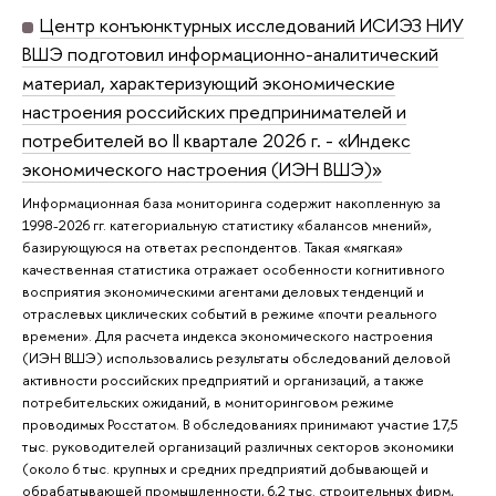
Центр конъюнктурных исследований ИСИЭЗ НИУ
ВШЭ подготовил информационно-аналитический
материал, характеризующий экономические
настроения российских предпринимателей и
потребителей во II квартале 2026 г. - «Индекс
экономического настроения (ИЭН ВШЭ)»
Информационная база мониторинга содержит накопленную за
1998-2026 гг. категориальную статистику «балансов мнений»,
базирующуюся на ответах респондентов. Такая «мягкая»
качественная статистика отражает особенности когнитивного
восприятия экономическими агентами деловых тенденций и
отраслевых циклических событий в режиме «почти реального
времени». Для расчета индекса экономического настроения
(ИЭН ВШЭ) использовались результаты обследований деловой
активности российских предприятий и организаций, а также
потребительских ожиданий, в мониторинговом режиме
проводимых Росстатом. В обследованиях принимают участие 17,5
тыс. руководителей организаций различных секторов экономики
(около 6 тыс. крупных и средних предприятий добывающей и
обрабатывающей промышленности, 6,2 тыс. строительных фирм,