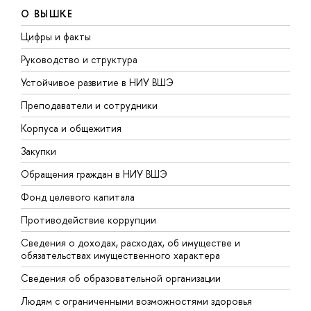
О ВЫШКЕ
Цифры и факты
Л
Руководство и структура
Д
Устойчивое развитие в НИУ ВШЭ
О
Преподаватели и сотрудники
П
Корпуса и общежития
В
Закупки
П
Обращения граждан в НИУ ВШЭ
А
Фонд целевого капитала
Д
Противодействие коррупции
Ц
Сведения о доходах, расходах, об имуществе и
Б
обязательствах имущественного характера
О
Сведения об образовательной организации
О
Людям с ограниченными возможностями здоровья