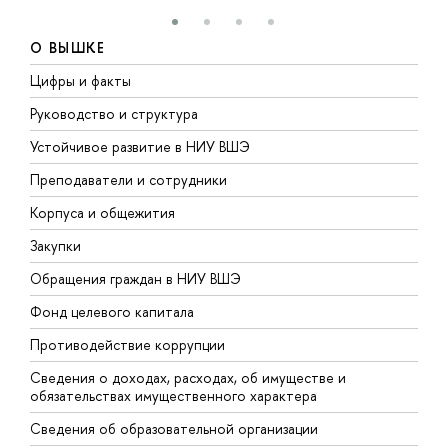
О ВЫШКЕ
Цифры и факты
Л
Руководство и структура
Д
Устойчивое развитие в НИУ ВШЭ
О
Преподаватели и сотрудники
П
Корпуса и общежития
В
Закупки
П
Обращения граждан в НИУ ВШЭ
А
Фонд целевого капитала
Д
Противодействие коррупции
Ц
Сведения о доходах, расходах, об имуществе и
Б
обязательствах имущественного характера
О
Сведения об образовательной организации
О