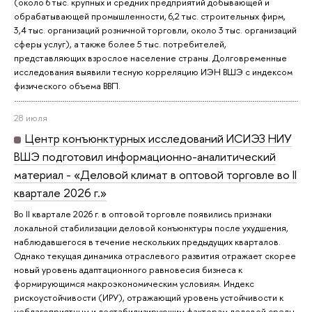
(около 6 тыс. крупных и средних предприятий добывающей и
обрабатывающей промышленности, 6,2 тыс. строительных фирм,
3,4 тыс. организаций розничной торговли, около 3 тыс. организаций
сферы услуг), а также более 5 тыс. потребителей,
представляющих взрослое население страны. Долговременные
исследования выявили тесную корреляцию ИЭН ВШЭ с индексом
физического объема ВВП.
28 июля
Центр конъюнктурных исследований ИСИЭЗ НИУ
ВШЭ подготовил информационно-аналитический
материал - «Деловой климат в оптовой торговле во II
квартале 2026 г.»
Во II квартале 2026 г. в оптовой торговле появились признаки
локальной стабилизации деловой конъюнктуры после ухудшения,
наблюдавшегося в течение нескольких предыдущих кварталов.
Однако текущая динамика отраслевого развития отражает скорее
новый уровень адаптационного равновесия бизнеса к
формирующимся макроэкономическим условиям. Индекс
рискоустойчивости (ИРУ), отражающий уровень устойчивости к
неблагоприятным и дестабилизирующим факторам деловой среды,