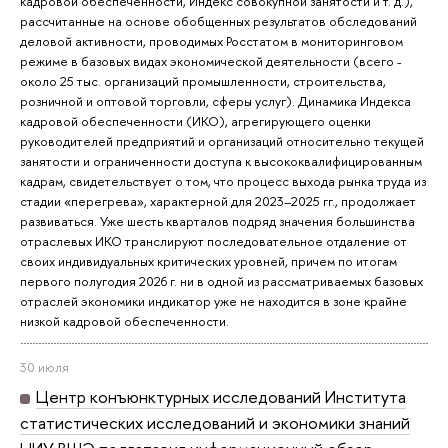
кадровой обеспеченности, Индекс совокупной занятости и т. д.),
рассчитанные на основе обобщенных результатов обследований
деловой активности, проводимых Росстатом в мониторинговом
режиме в базовых видах экономической деятельности (всего -
около 25 тыс. организаций промышленности, строительства,
розничной и оптовой торговли, сферы услуг). Динамика Индекса
кадровой обеспеченности (ИКО), агрегирующего оценки
руководителей предприятий и организаций относительно текущей
занятости и ограниченности доступа к высококвалифицированным
кадрам, свидетельствует о том, что процесс выхода рынка труда из
стадии «перегрева», характерной для 2023–2025 гг., продолжает
развиваться. Уже шесть кварталов подряд значения большинства
отраслевых ИКО транслируют последовательное отдаление от
своих индивидуальных критических уровней, причем по итогам
первого полугодия 2026 г. ни в одной из рассматриваемых базовых
отраслей экономики индикатор уже не находится в зоне крайне
низкой кадровой обеспеченности.
30 июля
Центр конъюнктурных исследований Института
статистических исследований и экономики знаний