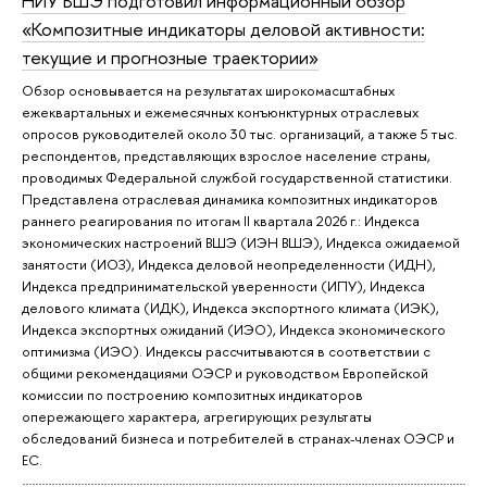
НИУ ВШЭ подготовил информационный обзор
«Композитные индикаторы деловой активности:
текущие и прогнозные траектории»
Обзор основывается на результатах широкомасштабных
ежеквартальных и ежемесячных конъюнктурных отраслевых
опросов руководителей около 30 тыс. организаций, а также 5 тыс.
респондентов, представляющих взрослое население страны,
проводимых Федеральной службой государственной статистики.
Представлена отраслевая динамика композитных индикаторов
раннего реагирования по итогам II квартала 2026 г.: Индекса
экономических настроений ВШЭ (ИЭН ВШЭ), Индекса ожидаемой
занятости (ИОЗ), Индекса деловой неопределенности (ИДН),
Индекса предпринимательской уверенности (ИПУ), Индекса
делового климата (ИДК), Индекса экспортного климата (ИЭК),
Индекса экспортных ожиданий (ИЭО), Индекса экономического
оптимизма (ИЭО). Индексы рассчитываются в соответствии с
общими рекомендациями ОЭСР и руководством Европейской
комиссии по построению композитных индикаторов
опережающего характера, агрегирующих результаты
обследований бизнеса и потребителей в странах-членах ОЭСР и
ЕС.