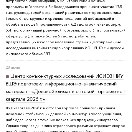
потребительских ожиданий, в мониторинговом режиме
проводимых Росстатом. В обследованиях принимают участие 17,5
тыс. руководителей организаций различных секторов экономики
(около 6 тыс. крупных и средних предприятий добывающей и
обрабатывающей промышленности, 6,2 тыс. строительных фирм,
3,4 тыс. организаций розничной торговли, около 3 тыс. организаций
сферы услуг), а также более 5 тыс. потребителей,
представляющих взрослое население страны. Долговременные
исследования выявили тесную корреляцию ИЭН ВШЭ с индексом
физического объема ВВП.
28 июля
Центр конъюнктурных исследований ИСИЭЗ НИУ
ВШЭ подготовил информационно-аналитический
материал - «Деловой климат в оптовой торговле во II
квартале 2026 г.»
Во II квартале 2026 г. в оптовой торговле появились признаки
локальной стабилизации деловой конъюнктуры после ухудшения,
наблюдавшегося в течение нескольких предыдущих кварталов.
Однако текущая динамика отраслевого развития отражает скорее
новый уровень адаптационного равновесия бизнеса к