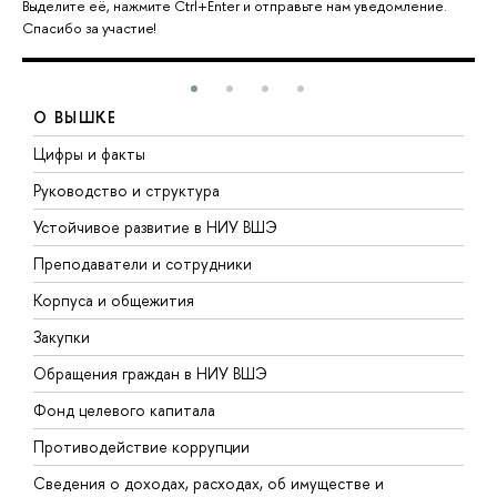
Выделите её, нажмите Ctrl+Enter и отправьте нам уведомление.
Спасибо за участие!
О ВЫШКЕ
Цифры и факты
Л
Руководство и структура
Д
Устойчивое развитие в НИУ ВШЭ
О
Преподаватели и сотрудники
П
Корпуса и общежития
В
Закупки
П
Обращения граждан в НИУ ВШЭ
А
Фонд целевого капитала
Д
Противодействие коррупции
Ц
Сведения о доходах, расходах, об имуществе и
Б