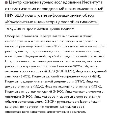
Центр конъюнктурных исследований Института
статистических исследований и экономики знаний
НИУ ВШЭ подготовил информационный обзор
«Композитные индикаторы деловой активности:
текущие и прогнозные траектории»
Обзор основывается на результатах широкомасштабных
ежеквартальных и ежемесячных конъюнктурных отраслевых
опросов руководителей около 30 тыс. организаций, а также 5 тыс.
респондентов, представляющих взрослое население страны,
проводимых Федеральной службой государственной статистики.
Представлена отраслевая динамика композитных индикаторов
раннего реагирования по итогам II квартала 2026 г.: Индекса
экономических настроений ВШЭ (ИЭН ВШЭ), Индекса ожидаемой
занятости (ИОЗ), Индекса деловой неопределенности (ИДН),
Индекса предпринимательской уверенности (ИПУ), Индекса
делового климата (ИДК), Индекса экспортного климата (ИЭК),
Индекса экспортных ожиданий (ИЭО), Индекса экономического
оптимизма (ИЭО). Индексы рассчитываются в соответствии с
общими рекомендациями ОЭСР и руководством Европейской
комиссии по построению композитных индикаторов
опережающего характера, агрегирующих результаты