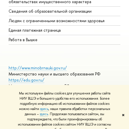
обязательствах имущественного характера
О
Сведения об образовательной организации
О
Людям с ограниченными возможностями здоровья
Единая платежная страница
Работа в Вышке
http://www.minobrnauki.gov.ru/
Министерство науки и высшего образования РФ
https://edu.gov.ru/
Министерство просвещения РФ
https://elearning.hse.ru/mooc
Мы используем файлы cookies для улучшения работы сайта
Массовые открытые онлайн-курсы
НИУ ВШЭ и большего удобства его использования. Более
подробную информацию об использовании файлов cookies
можно найти
здесь
, наши правила обработки персональных
данных –
здесь
. Продолжая пользоваться сайтом, вы
✖
© НИУ ВШЭ 1993–2026
Адреса и контакты
Условия
подтверждаете, что были проинформированы об
использования материалов
Политика конфиденциальности
Карта
использовании файлов cookies сайтом НИУ ВШЭ и согласны
сайта