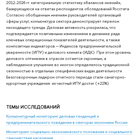
2012-2026 гг. категориальную статистику «балансов мнений»,
базирующуюся на ответах респондентов обследований Росстата.
Согласно обобщенным мнениям руководителей организаций
сферы услуг, конъюнктура сектора демонстрирует перелом
нисходящего тренда. Деловая активность ускорилась, что
подтверждается позитивными изменениями в динамике ряда
ключевых операционных показателей деятельности, а также
композитных индикаторов ─ Индексов предпринимательской
уверенности (ИПУ) и делового климата (ИДК). При этом уровень
делового оптимизма в отрасли остается скромным, а
наблюдаемое улучшение во многом определялось традиционной
сезонностью в отдельных специфических видах деятельности.
Безоговорочным лидером отчетного периода стали санаторно-
курортные учреждения: их частный ИПУ достиг (+22%).
ТЕМЫ ИССЛЕДОВАНИЙ
Конъюнктурный мониторинг деловых тенденций и
предпринимательского поведения в секторах экономики России
Мониторинг социально-экономического положения и социального
самочувствия населения