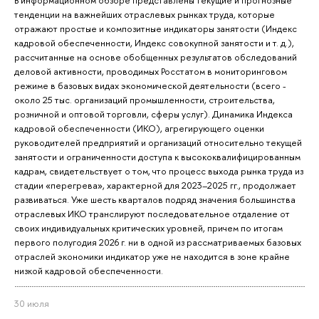
тенденции на важнейших отраслевых рынках труда, которые
отражают простые и композитные индикаторы занятости (Индекс
кадровой обеспеченности, Индекс совокупной занятости и т. д.),
рассчитанные на основе обобщенных результатов обследований
деловой активности, проводимых Росстатом в мониторинговом
режиме в базовых видах экономической деятельности (всего -
около 25 тыс. организаций промышленности, строительства,
розничной и оптовой торговли, сферы услуг). Динамика Индекса
кадровой обеспеченности (ИКО), агрегирующего оценки
руководителей предприятий и организаций относительно текущей
занятости и ограниченности доступа к высококвалифицированным
кадрам, свидетельствует о том, что процесс выхода рынка труда из
стадии «перегрева», характерной для 2023–2025 гг., продолжает
развиваться. Уже шесть кварталов подряд значения большинства
отраслевых ИКО транслируют последовательное отдаление от
своих индивидуальных критических уровней, причем по итогам
первого полугодия 2026 г. ни в одной из рассматриваемых базовых
отраслей экономики индикатор уже не находится в зоне крайне
низкой кадровой обеспеченности.
30 июля