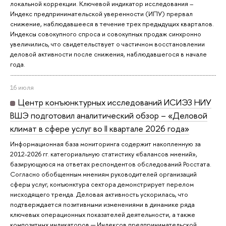
локальной коррекции. Ключевой индикатор исследования –
Индекс предпринимательской уверенности (ИПУ) прервал
снижение, наблюдавшееся в течение трех предыдущих кварталов.
Индексы совокупного спроса и совокупных продаж синхронно
увеличились, что свидетельствует о частичном восстановлении
деловой активности после снижения, наблюдавшегося в начале
года.
16 июля
Центр конъюнктурных исследований ИСИЭЗ НИУ
ВШЭ подготовил аналитический обзор – «Деловой
климат в сфере услуг во II квартале 2026 года»
Информационная база мониторинга содержит накопленную за
2012-2026 гг. категориальную статистику «балансов мнений»,
базирующуюся на ответах респондентов обследований Росстата.
Согласно обобщенным мнениям руководителей организаций
сферы услуг, конъюнктура сектора демонстрирует перелом
нисходящего тренда. Деловая активность ускорилась, что
подтверждается позитивными изменениями в динамике ряда
ключевых операционных показателей деятельности, а также
композитных индикаторов ─ Индексов предпринимательской