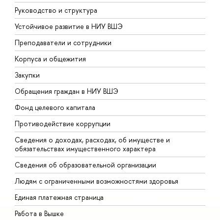
Руководство и структура
Д
Устойчивое развитие в НИУ ВШЭ
О
Преподаватели и сотрудники
П
Корпуса и общежития
В
Закупки
П
Обращения граждан в НИУ ВШЭ
А
Фонд целевого капитала
Д
Противодействие коррупции
Ц
Сведения о доходах, расходах, об имуществе и
Б
обязательствах имущественного характера
О
Сведения об образовательной организации
О
Людям с ограниченными возможностями здоровья
Единая платежная страница
Работа в Вышке