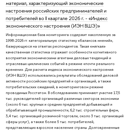
материал, характеризующий экономические
настроения российских предпринимателей и
потребителей во II квартале 2026 г. - «Индекс
экономического настроения (ИЭН ВШЭ)»
Информационная база мониторинга содержит накопленную за
1998-2026 гг. категориальную статистику «балансов мнений»,
базирующуюся на ответах респондентов. Такая «мягкая»
качественная статистика отражает особенности когнитивного
восприятия экономическими агентами деловых тенденций и
отраслевых циклических событий в режиме «почти реального
времени». Для расчета индекса экономического настроения
(ИЭН ВШЭ) использовались результаты обследований деловой
активности российских предприятий и организаций, а также
потребительских ожиданий, в мониторинговом режиме
проводимых Росстатом. В обследованиях принимают участие 17,5
тыс. руководителей организаций различных секторов экономики
(около 6 тыс. крупных и средних предприятий добывающей и
обрабатывающей промышленности, 6,2 тыс. строительных фирм,
3,4 тыс. организаций розничной торговли, около 3 тыс. организаций
сферы услуг), а также более 5 тыс. потребителей,
представляющих взрослое население страны. Долговременные