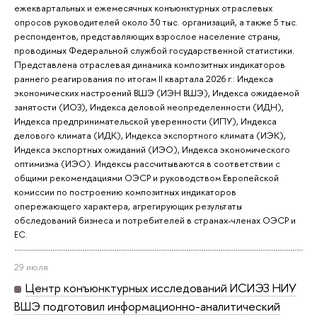
ежеквартальных и ежемесячных конъюнктурных отраслевых
опросов руководителей около 30 тыс. организаций, а также 5 тыс.
респондентов, представляющих взрослое население страны,
проводимых Федеральной службой государственной статистики.
Представлена отраслевая динамика композитных индикаторов
раннего реагирования по итогам II квартала 2026 г.: Индекса
экономических настроений ВШЭ (ИЭН ВШЭ), Индекса ожидаемой
занятости (ИОЗ), Индекса деловой неопределенности (ИДН),
Индекса предпринимательской уверенности (ИПУ), Индекса
делового климата (ИДК), Индекса экспортного климата (ИЭК),
Индекса экспортных ожиданий (ИЭО), Индекса экономического
оптимизма (ИЭО). Индексы рассчитываются в соответствии с
общими рекомендациями ОЭСР и руководством Европейской
комиссии по построению композитных индикаторов
опережающего характера, агрегирующих результаты
обследований бизнеса и потребителей в странах-членах ОЭСР и
ЕС.
29 июля
Центр конъюнктурных исследований ИСИЭЗ НИУ
ВШЭ подготовил информационно-аналитический