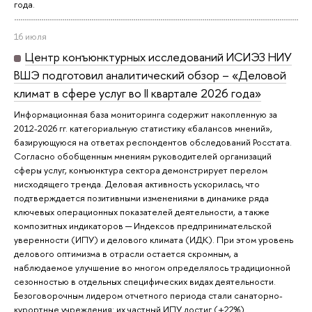
года.
16 июля
Центр конъюнктурных исследований ИСИЭЗ НИУ
ВШЭ подготовил аналитический обзор – «Деловой
климат в сфере услуг во II квартале 2026 года»
Информационная база мониторинга содержит накопленную за
2012-2026 гг. категориальную статистику «балансов мнений»,
базирующуюся на ответах респондентов обследований Росстата.
Согласно обобщенным мнениям руководителей организаций
сферы услуг, конъюнктура сектора демонстрирует перелом
нисходящего тренда. Деловая активность ускорилась, что
подтверждается позитивными изменениями в динамике ряда
ключевых операционных показателей деятельности, а также
композитных индикаторов ─ Индексов предпринимательской
уверенности (ИПУ) и делового климата (ИДК). При этом уровень
делового оптимизма в отрасли остается скромным, а
наблюдаемое улучшение во многом определялось традиционной
сезонностью в отдельных специфических видах деятельности.
Безоговорочным лидером отчетного периода стали санаторно-
курортные учреждения: их частный ИПУ достиг (+22%).