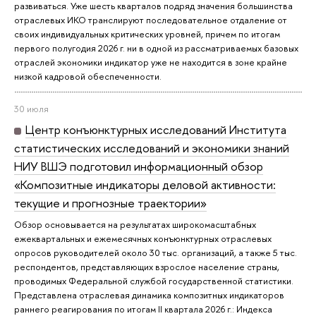
развиваться. Уже шесть кварталов подряд значения большинства
отраслевых ИКО транслируют последовательное отдаление от
своих индивидуальных критических уровней, причем по итогам
первого полугодия 2026 г. ни в одной из рассматриваемых базовых
отраслей экономики индикатор уже не находится в зоне крайне
низкой кадровой обеспеченности.
30 июля
Центр конъюнктурных исследований Института
статистических исследований и экономики знаний
НИУ ВШЭ подготовил информационный обзор
«Композитные индикаторы деловой активности:
текущие и прогнозные траектории»
Обзор основывается на результатах широкомасштабных
ежеквартальных и ежемесячных конъюнктурных отраслевых
опросов руководителей около 30 тыс. организаций, а также 5 тыс.
респондентов, представляющих взрослое население страны,
проводимых Федеральной службой государственной статистики.
Представлена отраслевая динамика композитных индикаторов
раннего реагирования по итогам II квартала 2026 г.: Индекса