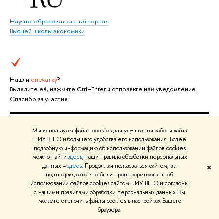
Научно-образовательный портал
Высшей школы экономики
Нашли
опечатку
?
Выделите её, нажмите Ctrl+Enter и отправьте нам уведомление.
Спасибо за участие!
Мы используем файлы cookies для улучшения работы сайта
О ВЫШКЕ
НИУ ВШЭ и большего удобства его использования. Более
подробную информацию об использовании файлов cookies
Цифры и факты
Л
можно найти
здесь
, наши правила обработки персональных
данных –
здесь
. Продолжая пользоваться сайтом, вы
✖
Руководство и структура
Д
подтверждаете, что были проинформированы об
использовании файлов cookies сайтом НИУ ВШЭ и согласны
Устойчивое развитие в НИУ ВШЭ
О
с нашими правилами обработки персональных данных. Вы
можете отключить файлы cookies в настройках Вашего
Преподаватели и сотрудники
П
браузера.
Корпуса и общежития
В