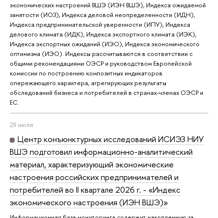
экономических настроений ВШЭ (ИЭН ВШЭ), Индекса ожидаемой
занятости (ИОЗ), Индекса деловой неопределенности (ИДН),
Индекса предпринимательской уверенности (ИПУ), Индекса
делового климата (ИДК), Индекса экспортного климата (ИЭК),
Индекса экспортных ожиданий (ИЭО), Индекса экономического
оптимизма (ИЭО). Индексы рассчитываются в соответствии с
общими рекомендациями ОЭСР и руководством Европейской
комиссии по построению композитных индикаторов
опережающего характера, агрегирующих результаты
обследований бизнеса и потребителей в странах-членах ОЭСР и
ЕС.
29 июля
Центр конъюнктурных исследований ИСИЭЗ НИУ
ВШЭ подготовил информационно-аналитический
материал, характеризующий экономические
настроения российских предпринимателей и
потребителей во II квартале 2026 г. - «Индекс
экономического настроения (ИЭН ВШЭ)»
Информационная база мониторинга содержит накопленную за