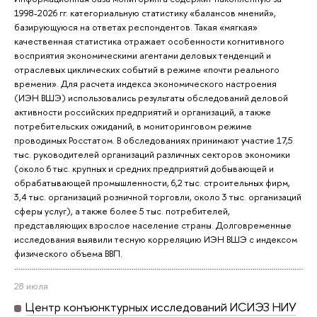
1998-2026 гг. категориальную статистику «балансов мнений»,
базирующуюся на ответах респондентов. Такая «мягкая»
качественная статистика отражает особенности когнитивного
восприятия экономическими агентами деловых тенденций и
отраслевых циклических событий в режиме «почти реального
времени». Для расчета индекса экономического настроения
(ИЭН ВШЭ) использовались результаты обследований деловой
активности российских предприятий и организаций, а также
потребительских ожиданий, в мониторинговом режиме
проводимых Росстатом. В обследованиях принимают участие 17,5
тыс. руководителей организаций различных секторов экономики
(около 6 тыс. крупных и средних предприятий добывающей и
обрабатывающей промышленности, 6,2 тыс. строительных фирм,
3,4 тыс. организаций розничной торговли, около 3 тыс. организаций
сферы услуг), а также более 5 тыс. потребителей,
представляющих взрослое население страны. Долговременные
исследования выявили тесную корреляцию ИЭН ВШЭ с индексом
физического объема ВВП.
28 июля
Центр конъюнктурных исследований ИСИЭЗ НИУ