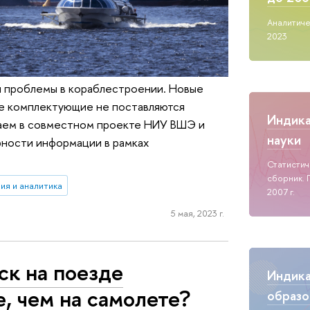
Аналитиче
2023
я проблемы в кораблестроении. Новые
ые комплектующие не поставляются
Индик
раем в совместном проекте НИУ ВШЭ и
науки
ности информации в рамках
Статисти
сборник. 
ия и аналитика
2007 г.
5 мая, 2023 г.
ск на поезде
Индик
, чем на самолете?
образо