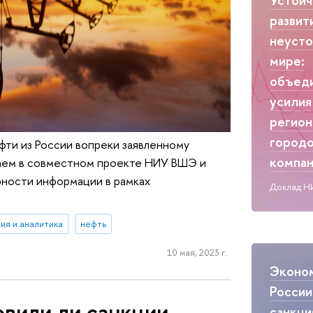
развит
неуст
мире:
объед
усилия
регион
городо
фти из России вопреки заявленному
компа
раем в совместном проекте НИУ ВШЭ и
ности информации в рамках
Доклад Н
ия и аналитика
нефть
10 мая, 2023 г.
Эконо
России
овили ли санкции
санкци