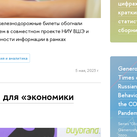
цифрах
кратки
статис
а железнодорожные билеты обогнали
сборн
раем в совместном проекте НИУ ВШЭ и
ности информации в рамках
ия и аналитика
Generos
5 мая, 2023 г.
Times o
Russia
 для «экономики
Behavio
the CO
Pandem
Series "Gl
Generosity
2022