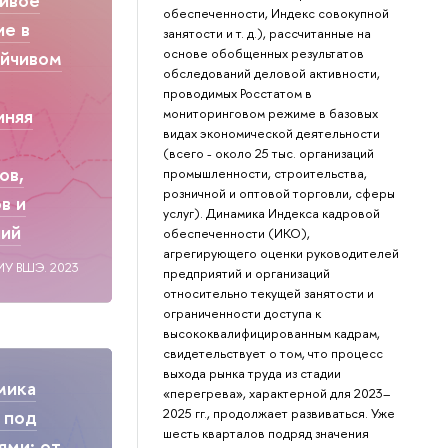
обеспеченности, Индекс совокупной
ие в
занятости и т. д.), рассчитанные на
основе обобщенных результатов
ойчивом
обследований деловой активности,
проводимых Росстатом в
иняя
мониторинговом режиме в базовых
видах экономической деятельности
(всего - около 25 тыс. организаций
ов,
промышленности, строительства,
розничной и оптовой торговли, сферы
в и
услуг). Динамика Индекса кадровой
ний
обеспеченности (ИКО),
агрегирующего оценки руководителей
ИУ ВШЭ. 2023
предприятий и организаций
относительно текущей занятости и
ограниченности доступа к
высококвалифицированным кадрам,
свидетельствует о том, что процесс
выхода рынка труда из стадии
мика
«перегрева», характерной для 2023–
2025 гг., продолжает развиваться. Уже
 под
шесть кварталов подряд значения
ями: от