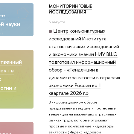
МОНИТОРИНГОВЫЕ
ИССЛЕДОВАНИЯ
ее
5 августа
й науки
Центр конъюнктурных
исследований Института
статистических исследований
и экономики знаний НИУ ВШЭ
ственный
подготовил информационный
обзор - «Тенденции в
ект в
динамике занятости в отраслях
:
экономики России во II
огии и
квартале 2026 г.»
В информационном обзоре
представлены текущие и прогнозные
тенденции на важнейших отраслевых
рынках труда, которые отражают
простые и композитные индикаторы
занятости (Индекс кадровой
ивое