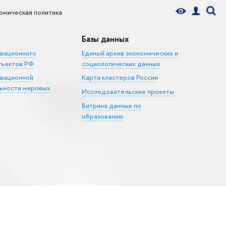
омическая политика
Базы данных
овационного
Единый архив экономических и
бъектов РФ
социологических данных
овационной
Карта кластеров России
ьности мировых
Исследовательские проекты
Витрина данных по
образованию