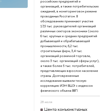
российских предприятий и
организаций, а также потребительских
ожиданий, в мониторинговом режиме
проводимых Росстатом. В
обследованиях принимают участие
17,5 тыс. руководителей организаций
различных секторов экономики (около
6 тыс. крупных и средних предприятий
добывающей и обрабатывающей
промышленности, 6,2 тыс.
строительных фирм, 3,4 тыс.
организаций розничной торговли,
около 3 тыс. организаций сферы услуг),
а также более 5 тыс. потребителей,
представляющих взрослое население
страны. Долговременные
исследования выявили тесную
корреляцию ИЭН ВШЭ с индексом
физического объема ВВП.
28 июля
Центр конъюнктурных