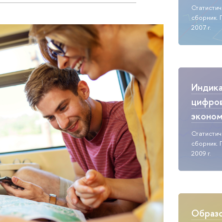
Статисти
сборник. 
2007 г.
Индик
цифро
эконо
Статисти
сборник. 
2009 г.
Образо