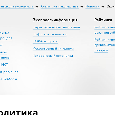
ая школа экономики»
Аналитика и экспертиза
Новости
Экон
Экспресс-информация
Рейтинги
Наука, технологии, инновации
Рейтинг инн
альных
развития су
Цифровая экономика
трендов
Рейтинг инн
iFORA-экспресс
ШЭ
привлекател
Искусственный интеллект
городов
овой
Человеческий потенциал
изнеса
р ИКТ
я регионов
л IQ.Media
олитика