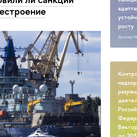
лестроение
адапта
устой
росту
Доклад Н
Контр
надзор
разреш
деятел
Россий
Федер
Вектор
до 203