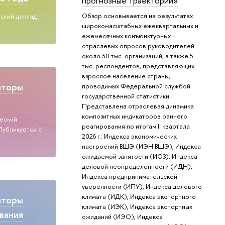
прогнозные траектории»
Обзор основывается на результатах
ский доклад.
широкомасштабных ежеквартальных и
ежемесячных конъюнктурных
отраслевых опросов руководителей
около 30 тыс. организаций, а также 5
тыс. респондентов, представляющих
взрослое население страны,
аторы
проводимых Федеральной службой
государственной статистики.
Представлена отраслевая динамика
композитных индикаторов раннего
ческий
реагирования по итогам II квартала
Публикуется с
2026 г.: Индекса экономических
настроений ВШЭ (ИЭН ВШЭ), Индекса
ожидаемой занятости (ИОЗ), Индекса
деловой неопределенности (ИДН),
Индекса предпринимательской
уверенности (ИПУ), Индекса делового
климата (ИДК), Индекса экспортного
аторы
климата (ИЭК), Индекса экспортных
вания
ожиданий (ИЭО), Индекса