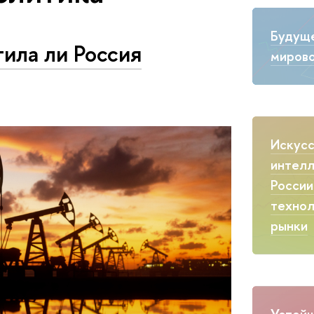
Будущ
тила ли Россия
мирово
Искус
интелл
России
технол
рынки
Устойч