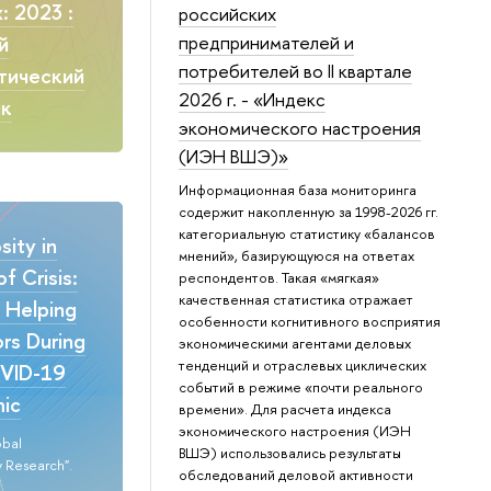
: 2023 :
российских
предпринимателей и
й
потребителей во II квартале
тический
2026 г. - «Индекс
ик
экономического настроения
(ИЭН ВШЭ)»
Информационная база мониторинга
содержит накопленную за 1998-2026 гг.
категориальную статистику «балансов
ity in
мнений», базирующуюся на ответах
f Crisis:
респондентов. Такая «мягкая»
качественная статистика отражает
n Helping
особенности когнитивного восприятия
rs During
экономическими агентами деловых
тенденций и отраслевых циклических
VID-19
событий в режиме «почти реального
ic
времени». Для расчета индекса
экономического настроения (ИЭН
obal
ВШЭ) использовались результаты
 Research".
обследований деловой активности