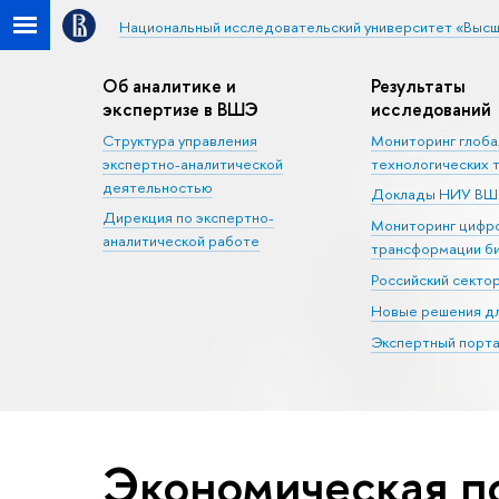
Национальный исследовательский университет «Высш
Об аналитике и
Результаты
экспертизе в ВШЭ
исследований
Структура управления
Мониторинг глоб
экспертно-аналитической
технологических 
деятельностью
Доклады НИУ В
Дирекция по экспертно-
Мониторинг цифр
аналитической работе
трансформации б
Российский секто
Новые решения дл
Экспертный порта
Экономическая п