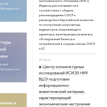
экономического оптимизма (ИЭО).
ческий
Индексы рассчитываются в
Публикуется с
соответствии с общими
рекомендациями ОЭСР и
руководством Европейской комиссии
по построению композитных
индикаторов опережающего
характера, агрегирующих результаты
обследований бизнеса и
аторы
потребителей в странах-членах ОЭСР
вой
и ЕС.
мики
29 июля
ческий
Центр конъюнктурных
Публикуется с
исследований ИСИЭЗ НИУ
ВШЭ подготовил
информационно-
аналитический материал,
характеризующий
вание в
экономические настроения