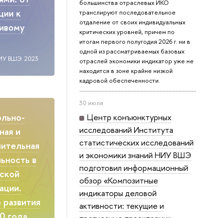
большинства отраслевых ИКО
ции к
транслируют последовательное
отдаление от своих индивидуальных
чивому
критических уровней, причем по
итогам первого полугодия 2026 г. ни в
одной из рассматриваемых базовых
ИУ ВШЭ. 2023
отраслей экономики индикатор уже не
находится в зоне крайне низкой
кадровой обеспеченности.
30 июля
ольно-
Центр конъюнктурных
исследований Института
ная и
статистических исследований
ительная
и экономики знаний НИУ ВШЭ
ьность в
подготовил информационный
ской
обзор «Композитные
ации.
индикаторы деловой
 развития
активности: текущие и
0 года