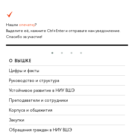
Нашли
опечатку
?
Выделите её, нажмите Ctrl+Enter и отправьте нам уведомление.
Спасибо за участие!
О ВЫШКЕ
Цифры и факты
Л
Руководство и структура
Д
Устойчивое развитие в НИУ ВШЭ
О
Преподаватели и сотрудники
П
Корпуса и общежития
В
Закупки
П
Обращения граждан в НИУ ВШЭ
А