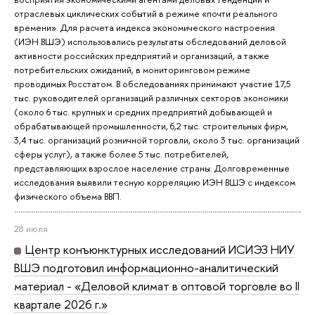
отраслевых циклических событий в режиме «почти реального
времени». Для расчета индекса экономического настроения
(ИЭН ВШЭ) использовались результаты обследований деловой
активности российских предприятий и организаций, а также
потребительских ожиданий, в мониторинговом режиме
проводимых Росстатом. В обследованиях принимают участие 17,5
тыс. руководителей организаций различных секторов экономики
(около 6 тыс. крупных и средних предприятий добывающей и
обрабатывающей промышленности, 6,2 тыс. строительных фирм,
3,4 тыс. организаций розничной торговли, около 3 тыс. организаций
сферы услуг), а также более 5 тыс. потребителей,
представляющих взрослое население страны. Долговременные
исследования выявили тесную корреляцию ИЭН ВШЭ с индексом
физического объема ВВП.
28 июля
Центр конъюнктурных исследований ИСИЭЗ НИУ
ВШЭ подготовил информационно-аналитический
материал - «Деловой климат в оптовой торговле во II
квартале 2026 г.»