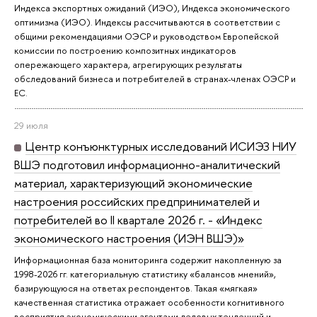
Индекса экспортных ожиданий (ИЭО), Индекса экономического
оптимизма (ИЭО). Индексы рассчитываются в соответствии с
общими рекомендациями ОЭСР и руководством Европейской
комиссии по построению композитных индикаторов
опережающего характера, агрегирующих результаты
обследований бизнеса и потребителей в странах-членах ОЭСР и
ЕС.
29 июля
Центр конъюнктурных исследований ИСИЭЗ НИУ
ВШЭ подготовил информационно-аналитический
материал, характеризующий экономические
настроения российских предпринимателей и
потребителей во II квартале 2026 г. - «Индекс
экономического настроения (ИЭН ВШЭ)»
Информационная база мониторинга содержит накопленную за
1998-2026 гг. категориальную статистику «балансов мнений»,
базирующуюся на ответах респондентов. Такая «мягкая»
качественная статистика отражает особенности когнитивного
восприятия экономическими агентами деловых тенденций и