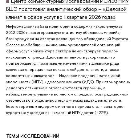
Центр конъюнктурных исследований ИСИЭЗ НИУ
ВШЭ подготовил аналитический обзор – «Деловой
климат в сфере услуг во II квартале 2026 года»
Информационная база мониторинга содержит накопленную за
2012-2026 гг. категориальную статистику «балансов мнений»,
базирующуюся на ответах респондентов обследований Росстата.
Согласно обобщенным мнениям руководителей организаций
сферы услуг, конъюнктура сектора демонстрирует перелом
нисходящего тренда. Деловая активность ускорилась, что
подтверждается позитивными изменениями в динамике ряда
ключевых операционных показателей деятельности, а также
композитных индикаторов ─ Индексов предпринимательской
уверенности (ИПУ) и делового климата (ИДК). При этом уровень
делового оптимизма в отрасли остается скромным, а
наблюдаемое улучшение во многом определялось традиционной
сезонностью в отдельных специфических видах деятельности.
Безоговорочным лидером отчетного периода стали санаторно-
курортные учреждения: их частный ИПУ достиг (+22%).
ТЕМЫ ИССЛЕДОВАНИЙ