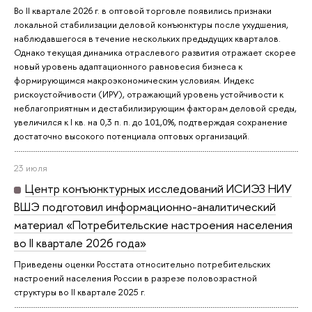
Во II квартале 2026 г. в оптовой торговле появились признаки
локальной стабилизации деловой конъюнктуры после ухудшения,
наблюдавшегося в течение нескольких предыдущих кварталов.
Однако текущая динамика отраслевого развития отражает скорее
новый уровень адаптационного равновесия бизнеса к
формирующимся макроэкономическим условиям. Индекс
рискоустойчивости (ИРУ), отражающий уровень устойчивости к
неблагоприятным и дестабилизирующим факторам деловой среды,
увеличился к I кв. на 0,3 п. п. до 101,0%, подтверждая сохранение
достаточно высокого потенциала оптовых организаций.
23 июля
Центр конъюнктурных исследований ИСИЭЗ НИУ
ВШЭ подготовил информационно-аналитический
материал «Потребительские настроения населения
во II квартале 2026 года»
Приведены оценки Росстата относительно потребительских
настроений населения России в разрезе половозрастной
структуры во II квартале 2025 г.