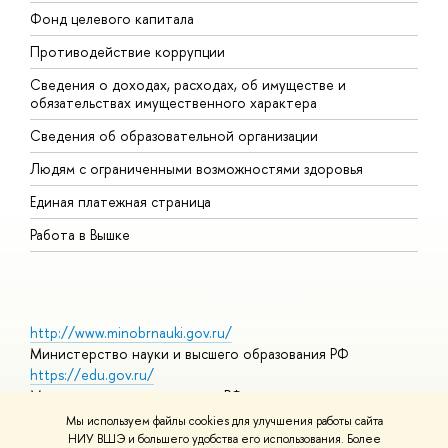
Фонд целевого капитала
Д
Противодействие коррупции
Ц
Сведения о доходах, расходах, об имуществе и
Б
обязательствах имущественного характера
О
Сведения об образовательной организации
О
Людям с ограниченными возможностями здоровья
Единая платежная страница
Работа в Вышке
http://www.minobrnauki.gov.ru/
Министерство науки и высшего образования РФ
https://edu.gov.ru/
Министерство просвещения РФ
https://elearning.hse.ru/mooc
Мы используем файлы cookies для улучшения работы сайта
Массовые открытые онлайн-курсы
НИУ ВШЭ и большего удобства его использования. Более