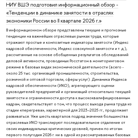
НИУ ВШЭ подготовил информационный обзор -
«Тенденции в динамике занятости в отраслях
экономики России во II квартале 2026 г.»
В информационном обзоре представлены текущие и прогнозные
тенденции на важнейших отраслевых рынках труда, которые
отражают простые и композитные индикаторы занятости (Индекс
кадровой обеспеченности, Индекс совокупной занятости и т. д.),
рассчитанные на основе обобщенных результатов обследований
деловой активности, проводимых Росстатом в мониторинговом
режиме в базовых видах экономической деятельности (всего -
около 25 тыс. организаций промышленности, строительства,
розничной и оптовой торговли, сферы услуг). Динамика Индекса
кадровой обеспеченности (ИКО), агрегирующего оценки
руководителей предприятий и организаций относительно текущей
занятости и ограниченности доступа к высококвалифицированным
кадрам, свидетельствует о том, что процесс выхода рынка труда из
стадии «перегрева», характерной для 2023–2025 гг., продолжает
развиваться. Уже шесть кварталов подряд значения большинства
отраслевых ИКО транслируют последовательное отдаление от
своих индивидуальных критических уровней, причем по итогам
первого полугодия 2026 г. ни в одной из рассматриваемых базовых