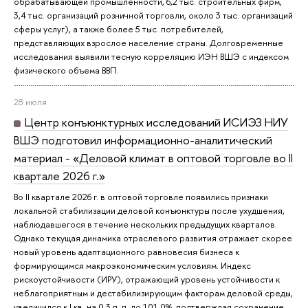
обрабатывающей промышленности, 6,2 тыс. строительных фирм,
3,4 тыс. организаций розничной торговли, около 3 тыс. организаций
сферы услуг), а также более 5 тыс. потребителей,
представляющих взрослое население страны. Долговременные
исследования выявили тесную корреляцию ИЭН ВШЭ с индексом
физического объема ВВП.
28 июля
Центр конъюнктурных исследований ИСИЭЗ НИУ
ВШЭ подготовил информационно-аналитический
материал - «Деловой климат в оптовой торговле во II
квартале 2026 г.»
Во II квартале 2026 г. в оптовой торговле появились признаки
локальной стабилизации деловой конъюнктуры после ухудшения,
наблюдавшегося в течение нескольких предыдущих кварталов.
Однако текущая динамика отраслевого развития отражает скорее
новый уровень адаптационного равновесия бизнеса к
формирующимся макроэкономическим условиям. Индекс
рискоустойчивости (ИРУ), отражающий уровень устойчивости к
неблагоприятным и дестабилизирующим факторам деловой среды,
увеличился к I кв. на 0,3 п. п. до 101,0%, подтверждая сохранение