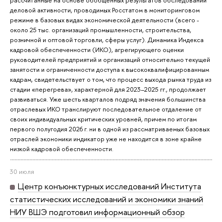
рассчитанные на основе обобщенных результатов обследований
деловой активности, проводимых Росстатом в мониторинговом
режиме в базовых видах экономической деятельности (всего -
около 25 тыс. организаций промышленности, строительства,
розничной и оптовой торговли, сферы услуг). Динамика Индекса
кадровой обеспеченности (ИКО), агрегирующего оценки
руководителей предприятий и организаций относительно текущей
занятости и ограниченности доступа к высококвалифицированным
кадрам, свидетельствует о том, что процесс выхода рынка труда из
стадии «перегрева», характерной для 2023–2025 гг., продолжает
развиваться. Уже шесть кварталов подряд значения большинства
отраслевых ИКО транслируют последовательное отдаление от
своих индивидуальных критических уровней, причем по итогам
первого полугодия 2026 г. ни в одной из рассматриваемых базовых
отраслей экономики индикатор уже не находится в зоне крайне
низкой кадровой обеспеченности.
30 июля
Центр конъюнктурных исследований Института
статистических исследований и экономики знаний
НИУ ВШЭ подготовил информационный обзор