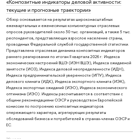
«Композитные индикаторы деловой активности:
текущие и прогнозные траектории»
Обзор основывается на результатах широкомасштабных
ежеквартальных и ежемесячных конъюнктурных отраслевых
опросов руководителей около 30 тыс. организаций, а также 5 тыс.
респондентов, представляющих взрослое население страны,
проводимых Федеральной службой государственной статистики.
Представлена отраслевая динамика композитных индикаторов
раннего реагирования по итогам II квартала 2026 г.: Индекса
экономических настроений ВШЭ (ИЭН ВШЭ), Индекса ожидаемой
занятости (ИОЗ), Индекса деловой неопределенности (ИДН),
Индекса предпринимательской уверенности (ИПУ), Индекса
делового климата (ИДК), Индекса экспортного климата (ИЭК),
Индекса экспортных ожиданий (ИЭО), Индекса экономического
оптимизма (ИЭО). Индексы рассчитываются в соответствии с
общими рекомендациями ОЭСР и руководством Европейской
комиссии по построению композитных индикаторов
опережающего характера, агрегирующих результаты
обследований бизнеса и потребителей в странах-членах ОЭСР и
ЕС.