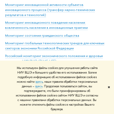
Мониторинг инновационной активности субъектов
инновационного процесса (трансфер научно-технических
результатов и технологий)
Мониторинг инновационного поведения населения:
вовлеченность населения в инновационные практики
Мониторинг состояния гражданского общества
Мониторинг глобальных технологических трендов для ключевых
секторов экономики Российской Федерации
Российский мониторинг экономического положения и здоровья
населения НИУ ВШЭ (RLMS-HSE)
Мы используем файлы cookies для улучшения работы сайта
Мониторинг научных кадров высшей квалификации: международная
НИУ ВШЭ и большего удобства его использования. Более
мобильность и научная продуктивность ученых
подробную информацию об использовании файлов cookies
Мониторинг экономики образования
можно найти
здесь
, наши правила обработки персональных
данных –
здесь
. Продолжая пользоваться сайтом, вы
✖
Мониторинг состояния и динамики сектора интеллектуальных
подтверждаете, что были проинформированы об
услуг в России
использовании файлов cookies сайтом НИУ ВШЭ и согласны
с нашими правилами обработки персональных данных. Вы
Мониторинг траекторий в образовании и профессии
можете отключить файлы cookies в настройках Вашего
браузера.
Мониторинг качества приема в вузы