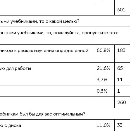
301
ными учебниками, то с какой целью?
ронными учебниками, то, пожалуйста, пропустите этот
ником в рамках изучения определенной
60,8%
183
ую для работы
21,6%
65
3,7%
11
0,3%
1
260
ебникам был бы для вас оптимальным?
ю с диска
11,0%
33