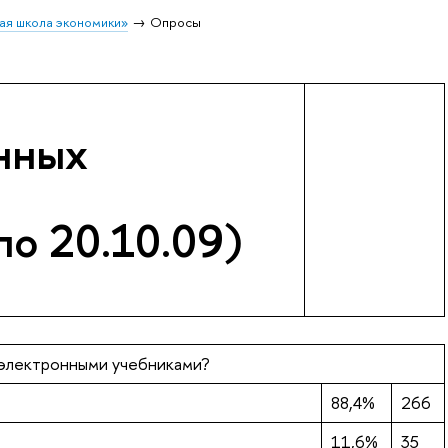
ая школа экономики»
Опросы
нных
по 20.10.09)
 электронными учебниками?
88,4%
266
11,6%
35