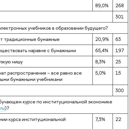
89,0%
268
301
 электронных учебников в образовании будущего?
ят традиционные бумажные
20,9%
63
уществовать наравне с бумажными
65,4%
197
узкую нишу
8,3%
25
ат распространения – все равно все
5,0%
15
ными бумажными учебниками
300
обучающем курсе по институциональной экономике
.ru
)?
чении курса институциональной
7,3%
22