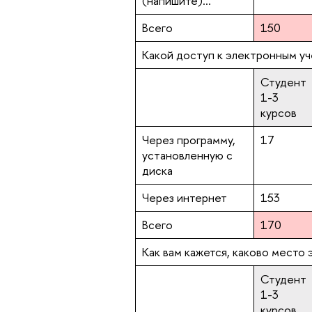
(напишите)...
Всего
150
Какой доступ к электронным уч
Студент
1-3
курсов
Через программу,
17
установленную с
диска
Через интернет
153
Всего
170
Как вам кажется, каково место
Студент
1-3
курсов