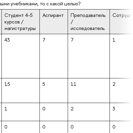
ными учебниками, то с какой целью?
Студент 4-5
Аспирант
Преподаватель
Сотрудн
курсов /
/
магистратуры
исследователь
43
7
7
1
15
5
11
2
1
0
2
3
0
0
0
0