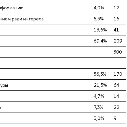
информацию
4,0%
12
анием ради интереса
5,3%
16
13,6%
41
69,4%
209
300
56,5%
170
туры
21,3%
64
4,7%
14
ь
7,3%
22
3,0%
9