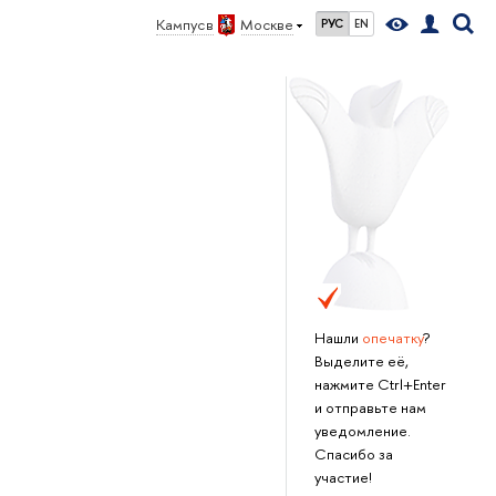
Кампус в
Москве
РУС
EN
Нашли
опечатку
?
Выделите её,
нажмите Ctrl+Enter
и отправьте нам
уведомление.
Спасибо за
участие!