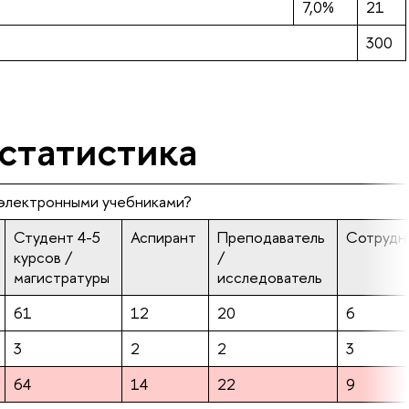
7,0%
21
300
 статистика
 электронными учебниками?
Студент 4-5
Аспирант
Преподаватель
Сотрудн
курсов /
/
магистратуры
исследователь
61
12
20
6
3
2
2
3
64
14
22
9