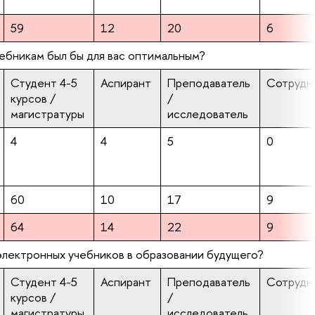
59
12
20
6
ебникам был бы для вас оптимальным?
Студент 4-5
Аспирант
Преподаватель
Сотрудн
курсов /
/
магистратуры
исследователь
4
4
5
0
60
10
17
9
64
14
22
9
 электронных учебников в образовании будущего?
Студент 4-5
Аспирант
Преподаватель
Сотрудн
курсов /
/
магистратуры
исследователь