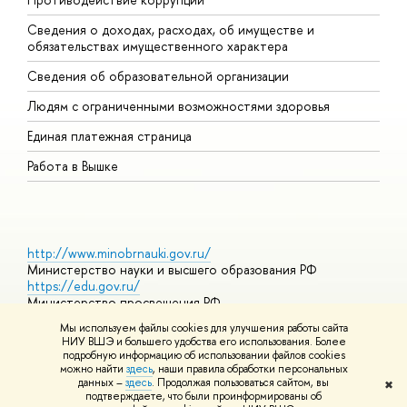
Сведения о доходах, расходах, об имуществе и
Б
обязательствах имущественного характера
О
Сведения об образовательной организации
О
Людям с ограниченными возможностями здоровья
Единая платежная страница
Работа в Вышке
http://www.minobrnauki.gov.ru/
Министерство науки и высшего образования РФ
https://edu.gov.ru/
Министерство просвещения РФ
https://elearning.hse.ru/mooc
Мы используем файлы cookies для улучшения работы сайта
Массовые открытые онлайн-курсы
НИУ ВШЭ и большего удобства его использования. Более
подробную информацию об использовании файлов cookies
можно найти
здесь
, наши правила обработки персональных
данных –
здесь
. Продолжая пользоваться сайтом, вы
✖
© НИУ ВШЭ 1993–2026
Адреса и контакты
Условия
подтверждаете, что были проинформированы о
использования материало
Политика конфиденциальности
Карта