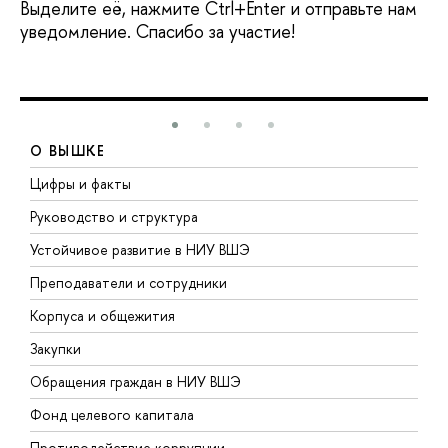
ыделите её, нажмите Ctrl+Enter и отправьте нам
уведомление. Спасибо за участие!
О ВЫШКЕ
Цифры и факты
Л
Руководство и структура
Д
Устойчивое развитие в НИУ ВШЭ
О
Преподаватели и сотрудники
П
Корпуса и общежития
ы
Закупки
П
Обращения граждан в НИУ ВШЭ
А
Фонд целевого капитала
Д
Противодействие коррупции
Ц