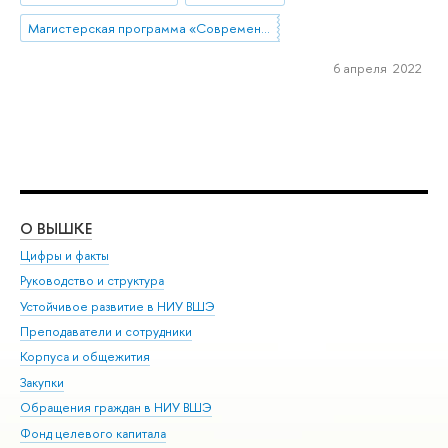
Магистерская программа «Современный социальный анализ»
6 апреля 2022
О ВЫШКЕ
ОБ
Цифры и факты
Ли
Руководство и структура
Дов
Устойчивое развитие в НИУ ВШЭ
Ол
Преподаватели и сотрудники
При
Корпуса и общежития
Вы
Закупки
При
Обращения граждан в НИУ ВШЭ
Ас
Фонд целевого капитала
До