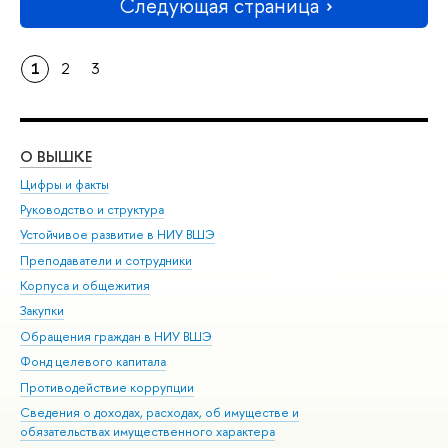
Следующая страница
1
2
3
О ВЫШКЕ
ОБ
Цифры и факты
Ли
Руководство и структура
Дов
Устойчивое развитие в НИУ ВШЭ
Ол
Преподаватели и сотрудники
При
Корпуса и общежития
Вы
Закупки
При
Обращения граждан в НИУ ВШЭ
Ас
Фонд целевого капитала
До
Противодействие коррупции
Цен
Сведения о доходах, расходах, об имуществе и
Би
обязательствах имущественного характера
Об