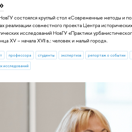
»
в НовГУ состоялся круглый стол «Современные методы и п
ках реализации совместного проекта Центра исторически
гических исследований НовГУ «Практики урбанистическог
ца XV – начала XVII в.: человек и малый город».
ыт
профессора
студенты
экспертиза
репортаж о событии
х исследований