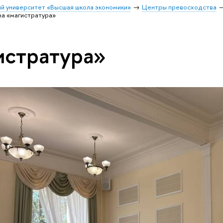
й университет «Высшая школа экономики»
Центры превосходства
ма «магистратура»
истратура»