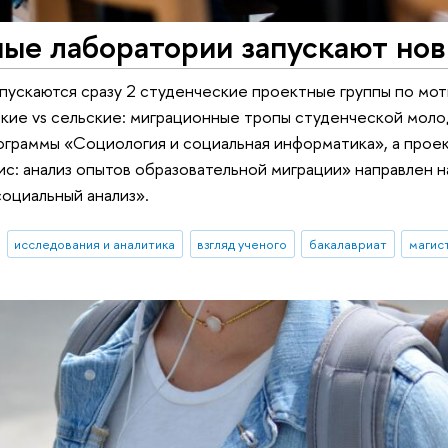
ые лаборатории‎ запускают но
апускаются сразу 2 студенческие проектные группы по мот
кие vs сельские: миграционные тропы студенческой моло
ограммы «Социология и социальная информатика», а прое
ис: анализ опытов образовательной миграции» направлен 
оциальный анализ».
исследования и аналитика
взгляд ученого
бакалавриат
магис