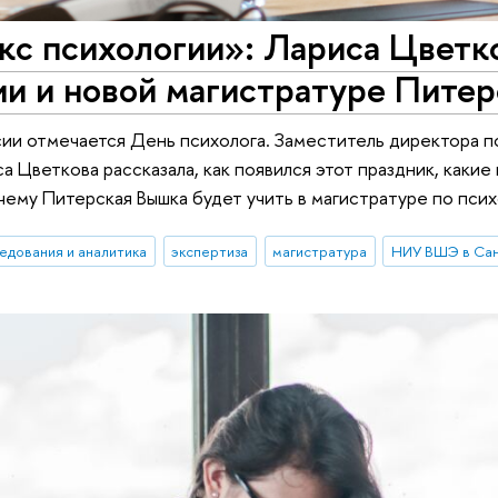
с психологии»: Лариса Цветко
ии и новой магистратуре Пите
сии отмечается День психолога. Заместитель директора 
а Цветкова рассказала, как появился этот праздник, каки
ему Питерская Вышка будет учить в магистратуре по псих
едования и аналитика
экспертиза
магистратура
НИУ ВШЭ в Сан