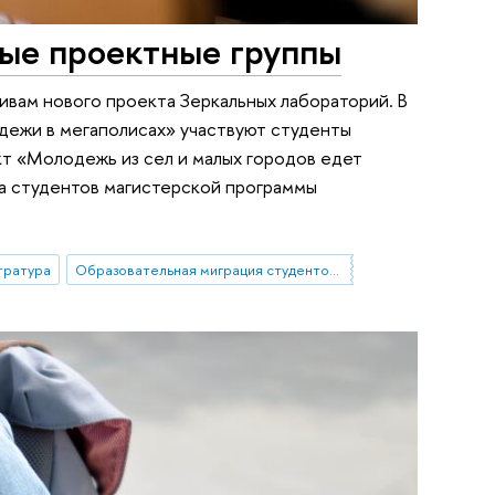
вые проектные группы
ивам нового проекта Зеркальных лабораторий. В
дежи в мегаполисах» участвуют студенты
кт «Молодежь из сел и малых городов едет
на студентов магистерской программы
тратура
Образовательная миграция студентов из небольших городов и сел в мегаполисы. Социальное включение как способ повышения устойчивости: барьеры, стратегии, успешные практики