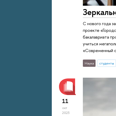
Зеркальн
С нового года з
проекте «Городс
бакалавриата пр
учиться мегапол
«Современный с
Наука
студенты
11
окт
2023