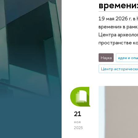
времени
19 мая 2026 г. 
времени» в рам
Центра археоло
пространстве кон
Наука
идеи и оп
Центр исторически
21
ноя
2025