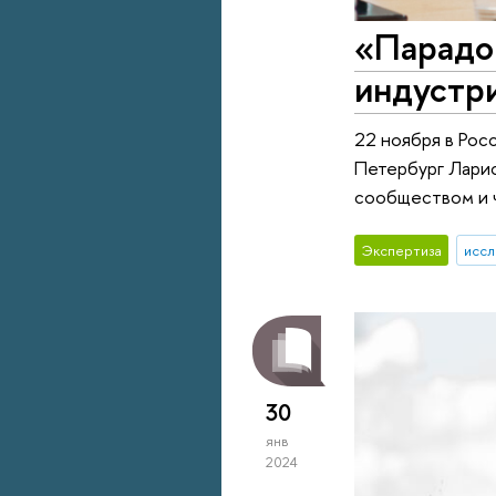
«Парадок
индустр
22 ноября в Рос
Петербург Ларис
сообществом и ч
Экспертиза
иссл
30
янв
2024