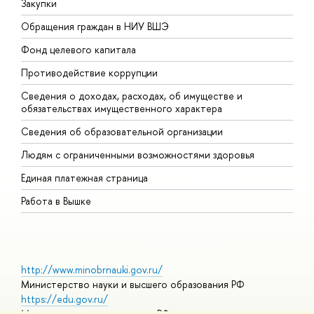
Закупки
П
Обращения граждан в НИУ ВШЭ
А
Фонд целевого капитала
Д
Противодействие коррупции
Ц
Сведения о доходах, расходах, об имуществе и
Б
обязательствах имущественного характера
О
Сведения об образовательной организации
О
Людям с ограниченными возможностями здоровья
Единая платежная страница
Работа в Вышке
http://www.minobrnauki.gov.ru/
Министерство науки и высшего образования РФ
https://edu.gov.ru/
Министерство просвещения РФ