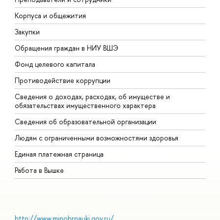
Корпуса и общежития
В
Закупки
П
Обращения граждан в НИУ ВШЭ
А
Фонд целевого капитала
Д
Противодействие коррупции
Ц
Сведения о доходах, расходах, об имуществе и
Б
обязательствах имущественного характера
О
Сведения об образовательной организации
О
Людям с ограниченными возможностями здоровья
Единая платежная страница
Работа в Вышке
http://www.minobrnauki.gov.ru/