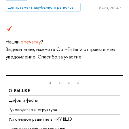
Департамент зарубежного регионоведения
6 мая, 2024 г.
Нашли
опечатку
?
Выделите её, нажмите Ctrl+Enter и отправьте нам
уведомление. Спасибо за участие!
О ВЫШКЕ
Цифры и факты
Л
Руководство и структура
Д
Устойчивое развитие в НИУ ВШЭ
О
Преподаватели и сотрудники
П