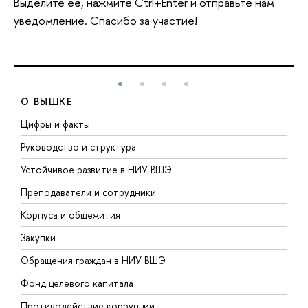
Выделите её, нажмите Ctrl+Enter и отправьте нам
уведомление. Спасибо за участие!
О ВЫШКЕ
Цифры и факты
Л
Руководство и структура
Д
Устойчивое развитие в НИУ ВШЭ
О
Преподаватели и сотрудники
П
Корпуса и общежития
В
Закупки
П
Обращения граждан в НИУ ВШЭ
А
Фонд целевого капитала
Д
Противодействие коррупции
Ц