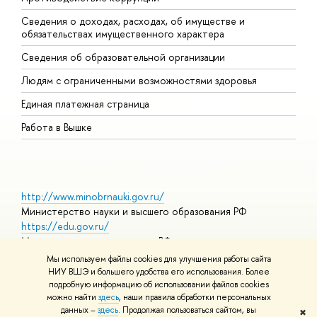
Сведения о доходах, расходах, об имуществе и
Б
обязательствах имущественного характера
О
Сведения об образовательной организации
О
Людям с ограниченными возможностями здоровья
Единая платежная страница
Работа в Вышке
http://www.minobrnauki.gov.ru/
Министерство науки и высшего образования РФ
https://edu.gov.ru/
Министерство просвещения РФ
https://elearning.hse.ru/mooc
Мы используем файлы cookies для улучшения работы сайта
Массовые открытые онлайн-курсы
НИУ ВШЭ и большего удобства его использования. Более
подробную информацию об использовании файлов cookies
можно найти
здесь
, наши правила обработки персональных
данных –
здесь
. Продолжая пользоваться сайтом, вы
✖
© НИУ ВШЭ 1993–2026
Адреса и контакты
Условия