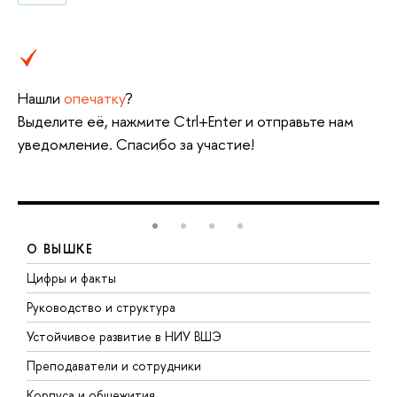
Нашли
опечатку
?
Выделите её, нажмите Ctrl+Enter и отправьте нам
уведомление. Спасибо за участие!
О ВЫШКЕ
Цифры и факты
Л
Руководство и структура
Д
Устойчивое развитие в НИУ ВШЭ
О
Преподаватели и сотрудники
П
Корпуса и общежития
В