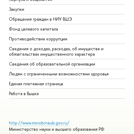
Закупки
П
Обращения граждан в НИУ ВШЭ
А
Фонд целевого капитала
Д
Противодействие коррупции
Ц
Сведения о доходах, расходах, об имуществе и
Б
обязательствах имущественного характера
О
Сведения об образовательной организации
О
Людям с ограниченными возможностями здоровья
Единая платежная страница
Работа в Вышке
http://www.minobrnauki.gov.ru/
Министерство науки и высшего образования РФ