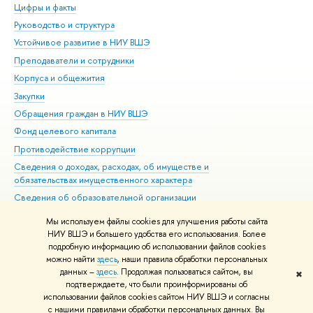
Цифры и факты
Ли
Руководство и структура
Дов
Устойчивое развитие в НИУ ВШЭ
Ол
Преподаватели и сотрудники
При
Корпуса и общежития
Вы
Закупки
При
Обращения граждан в НИУ ВШЭ
Ас
Фонд целевого капитала
До
Противодействие коррупции
Цен
Сведения о доходах, расходах, об имуществе и
Би
обязательствах имущественного характера
Об
Сведения об образовательной организации
Обр
Людям с ограниченными возможностями здоровья
Мы используем файлы cookies для улучшения работы сайта
Единая платежная страница
НИУ ВШЭ и большего удобства его использования. Более
подробную информацию об использовании файлов cookies
Работа в Вышке
можно найти
здесь
, наши правила обработки персональных
данных –
здесь
. Продолжая пользоваться сайтом, вы
✖
Редактору
подтверждаете, что были проинформированы об
© НИУ ВШЭ 1993–2026
Адреса и контакты
Условия использования
использовании файлов cookies сайтом НИУ ВШЭ и согласны
с нашими правилами обработки персональных данных. Вы
материалов
Политика конфиденциальности
Карта сайта