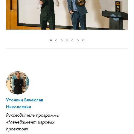
Уточкин Вячеслав
Николаевич
Руководитель программы
«Менеджмент игровых
проектов»