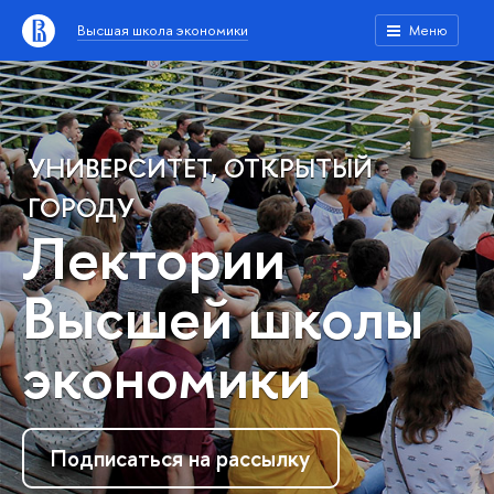
Высшая школа экономики
Меню
УНИВЕРСИТЕТ, ОТКРЫТЫЙ
ГОРОДУ
Лектории
Высшей школы
экономики
Подписаться на рассылку