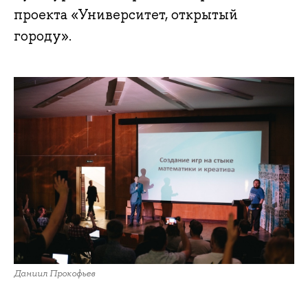
проекта «Университет, открытый
городу».
Даниил Прокофьев