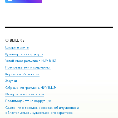
О ВЫШКЕ
ОБ
Цифры и факты
Ли
Руководство и структура
Дов
Устойчивое развитие в НИУ ВШЭ
Ол
Преподаватели и сотрудники
При
Корпуса и общежития
Вы
Закупки
При
Обращения граждан в НИУ ВШЭ
Ас
Фонд целевого капитала
До
Противодействие коррупции
Цен
Сведения о доходах, расходах, об имуществе и
Би
обязательствах имущественного характера
Об