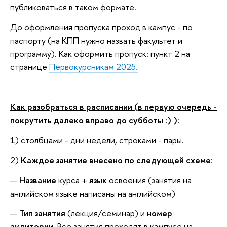
публиковаться в таком формате.
До оформления пропуска проход в кампус - по
паспорту (на КПП нужно назвать факультет и
программу). Как оформить пропуск: пункт 2 на
странице
Первокурсникам 2025.
Как разобраться в расписании (в первую очередь -
покрутить далеко вправо до субботы :) ):
1) столбцами -
дни недели
, строками -
пары
.
2)
Каждое занятие внесено по следующей схеме
:
Название
курса +
язык
освоения (занятия на
английском языке написаны на английском)
Тип занятия
(лекция/семинар) и
номер
аудитории
. Все занятия проходят в кампусе на