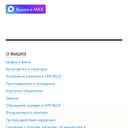
О ВЫШКЕ
ОБ
Цифры и факты
Ли
Руководство и структура
Дов
Устойчивое развитие в НИУ ВШЭ
Ол
Преподаватели и сотрудники
При
Корпуса и общежития
Вы
Закупки
При
Обращения граждан в НИУ ВШЭ
Ас
Фонд целевого капитала
До
Противодействие коррупции
Цен
Сведения о доходах, расходах, об имуществе и
Би