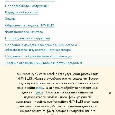
Преподаватели и сотрудники
При
Корпуса и общежития
Вы
Закупки
При
Обращения граждан в НИУ ВШЭ
Ас
Фонд целевого капитала
До
Противодействие коррупции
Цен
Сведения о доходах, расходах, об имуществе и
Би
обязательствах имущественного характера
Об
Сведения об образовательной организации
Обр
Людям с ограниченными возможностями здоровья
Единая платежная страница
Мы используем файлы cookies для улучшения работы сайта
Работа в Вышке
НИУ ВШЭ и большего удобства его использования. Более
подробную информацию об использовании файлов cookies
можно найти
здесь
, наши правила обработки персональных
данных –
здесь
. Продолжая пользоваться сайтом, вы
✖
Редактору
подтверждаете, что были проинформированы об
© НИУ ВШЭ 1993–2026
Адреса и контакты
Условия использования
использовании файлов cookies сайтом НИУ ВШЭ и согласны
с нашими правилами обработки персональных данных. Вы
материалов
Политика конфиденциальности
Карта сайта
можете отключить файлы cookies в настройках Вашего
Шрифты HSE Sans и HSE Slab разработаны в
Школе дизайна НИУ ВШЭ