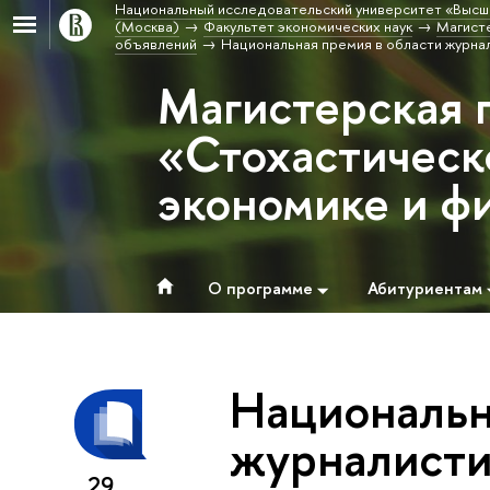
Национальный исследовательский университет «Высш
(Москва)
Факультет экономических наук
Магисте
объявлений
Национальная премия в области журна
Магистерская 
«Стохастическ
экономике и ф
О программе
Абитуриентам
Национальн
журналисти
29