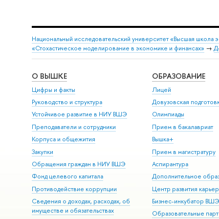
Национальный исследовательский университет «Высшая школа 
«Стохастическое моделирование в экономике и финансах»
→
Д
О ВЫШКЕ
ОБРАЗОВАНИЕ
Цифры и факты
Лицей
Руководство и структура
Довузовская подготов
Устойчивое развитие в НИУ ВШЭ
Олимпиады
Преподаватели и сотрудники
Прием в бакалавриат
Корпуса и общежития
Вышка+
Закупки
Прием в магистратуру
Обращения граждан в НИУ ВШЭ
Аспирантура
Фонд целевого капитала
Дополнительное обра
Противодействие коррупции
Центр развития карье
Сведения о доходах, расходах, об
Бизнес-инкубатор ВШ
имуществе и обязательствах
Образовательные парт