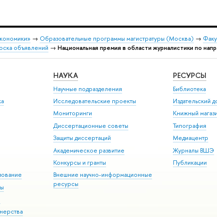
экономики»
→
Образовательные программы магистратуры (Москва)
→
Факу
оска объявлений
→
Национальная премия в области журналистики по на
НАУКА
РЕСУРСЫ
Научные подразделения
Библиотека
ка
Исследовательские проекты
Издательский 
Мониторинги
Книжный магаз
Диссертационные советы
Типография
Защиты диссертаций
Медиацентр
Академическое развитие
Журналы ВШЭ
Конкурсы и гранты
Публикации
зование
Внешние научно-информационные
ресурсы
ры
Э
нерства