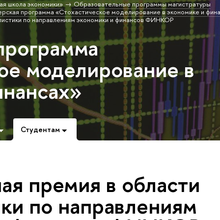
ая школа экономики»
Образовательные программы магистратуры
рская программа «Стохастическое моделирование в экономике и фин
листики по направлениям экономики и финансов ФИНКОР
программа
ое моделирование в
инансах»
Студентам
ая премия в области
ки по направлениям