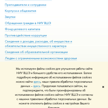
Преподаватели и сотрудники
При
Корпуса и общежития
Вы
Закупки
При
Обращения граждан в НИУ ВШЭ
Ас
Фонд целевого капитала
До
Противодействие коррупции
Цен
Сведения о доходах, расходах, об имуществе и
Би
обязательствах имущественного характера
Об
Сведения об образовательной организации
Обр
Людям с ограниченными возможностями здоровья
Единая платежная страница
Мы используем файлы cookies для улучшения работы сайта
Работа в Вышке
НИУ ВШЭ и большего удобства его использования. Более
подробную информацию об использовании файлов cookies
можно найти
здесь
, наши правила обработки персональных
данных –
здесь
. Продолжая пользоваться сайтом, вы
✖
Редактору
подтверждаете, что были проинформированы об
© НИУ ВШЭ 1993–2026
Адреса и контакты
Условия использования
использовании файлов cookies сайтом НИУ ВШЭ и согласны
с нашими правилами обработки персональных данных. Вы
материалов
Политика конфиденциальности
Карта сайта
можете отключить файлы cookies в настройках Вашего
Шрифты HSE Sans и HSE Slab разработаны в
Школе дизайна НИУ ВШЭ
браузера.