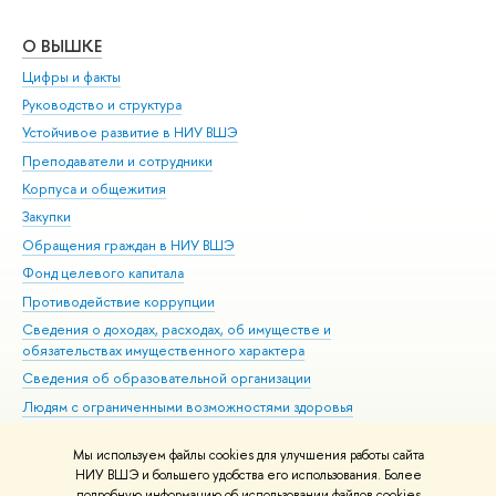
О ВЫШКЕ
ОБ
Цифры и факты
Ли
Руководство и структура
Дов
Устойчивое развитие в НИУ ВШЭ
Ол
Преподаватели и сотрудники
При
Корпуса и общежития
Вы
Закупки
При
Обращения граждан в НИУ ВШЭ
Ас
Фонд целевого капитала
До
Противодействие коррупции
Цен
Сведения о доходах, расходах, об имуществе и
Би
обязательствах имущественного характера
Об
Сведения об образовательной организации
Обр
Людям с ограниченными возможностями здоровья
Единая платежная страница
Мы используем файлы cookies для улучшения работы сайта
Работа в Вышке
НИУ ВШЭ и большего удобства его использования. Более
подробную информацию об использовании файлов cookies