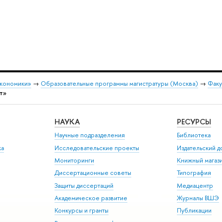
экономики»
→
Образовательные программы магистратуры (Москва)
→
Факу
т»
НАУКА
РЕСУРСЫ
Научные подразделения
Библиотека
ка
Исследовательские проекты
Издательский 
Мониторинги
Книжный магаз
Диссертационные советы
Типография
Защиты диссертаций
Медиацентр
Академическое развитие
Журналы ВШЭ
Конкурсы и гранты
Публикации