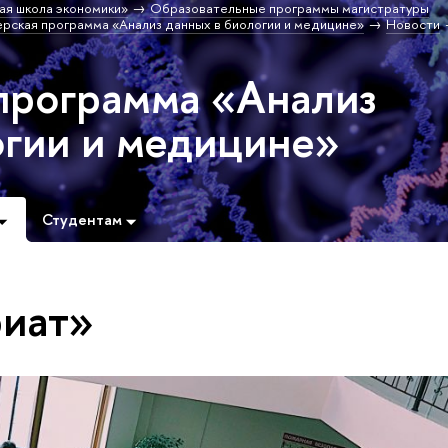
ая школа экономики»
Образовательные программы магистратуры
рская программа «Анализ данных в биологии и медицине»
Новости
программа «Анализ
огии и медицине»
Студентам
риат»