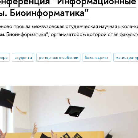
конференция “Информационные
мы. Биоинформатика”
оново прошла межвузовская студенческая научная школа-
ы. Биоинформатика”, организатором которой стал факуль
сора
студенты
репортаж о событии
бакалавриат
магистрату