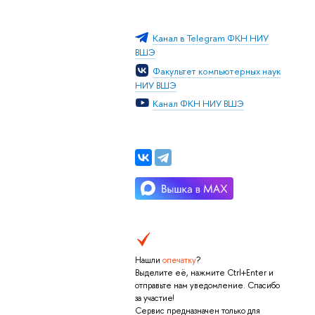
Канал в Telegram ФКН НИУ
ВШЭ
Факультет компьютерных наук
НИУ ВШЭ
Канал ФКН НИУ ВШЭ
Нашли
опечатку
?
Выделите её, нажмите Ctrl+Enter и
отправьте нам уведомление. Спасибо
за участие!
Сервис предназначен только для