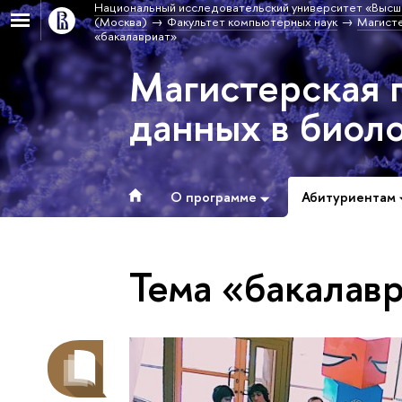
Национальный исследовательский университет «Высш
(Москва)
Факультет компьютерных наук
Магисте
«бакалавриат»
Магистерская 
данных в биол
О программе
Абитуриентам
Тема «бакалав