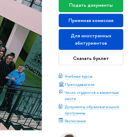
Подать документы
Приемная комиссия
Для иностранных
абитуриентов
Скачать буклет
Учебные курсы
Преподаватели
Число студентов и вакантные
места
Документы образовательной
программы
Расписание