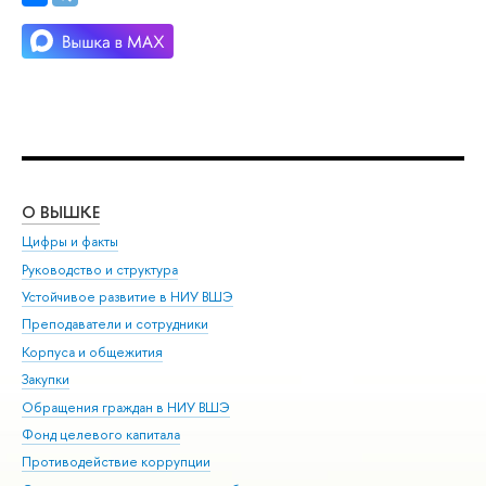
О ВЫШКЕ
ОБ
Цифры и факты
Ли
Руководство и структура
Дов
Устойчивое развитие в НИУ ВШЭ
Ол
Преподаватели и сотрудники
При
Корпуса и общежития
Вы
Закупки
При
Обращения граждан в НИУ ВШЭ
Ас
Фонд целевого капитала
До
Противодействие коррупции
Цен