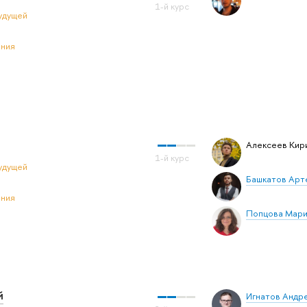
удущей
ения
Алексеев Кир
удущей
Башкатов Арт
ения
Попцова Мари
й
Игнатов Андр