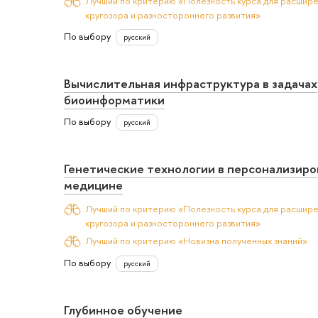
Лучший по критерию «Полезность курса для расшир
кругозора и разностороннего развития»
По выбору
русский
Вычислительная инфраструктура в задачах
биоинформатики
По выбору
русский
Генетические технологии в персонализир
медицине
Лучший по критерию «Полезность курса для расшир
кругозора и разностороннего развития»
Лучший по критерию «Новизна полученных знаний»
По выбору
русский
Глубинное обучение