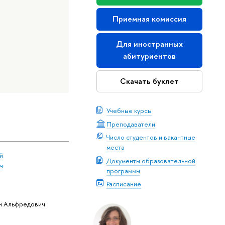
Приемная комиссия
Для иностранных
абитуриентов
Скачать буклет
Учебные курсы
Преподаватели
Число студентов и вакантные
места
й
Документы образовательной
ч
программы
Расписание
н Альфредович