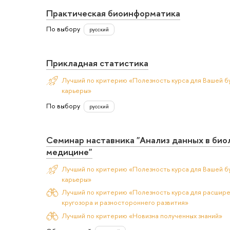
Практическая биоинформатика
По выбору
русский
Прикладная статистика
Лучший по критерию «Полезность курса для Вашей б
карьеры»
По выбору
русский
Семинар наставника "Анализ данных в био
медицине"
Лучший по критерию «Полезность курса для Вашей б
карьеры»
Лучший по критерию «Полезность курса для расшир
кругозора и разностороннего развития»
Лучший по критерию «Новизна полученных знаний»