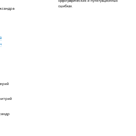
орфографических и пунктуационных
ошибках.
ксандра
й
ч
лерий
митрий
сандр