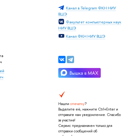
Канал в Telegram ФКН НИУ
ВШЭ
Факультет компьютерных наук
НИУ ВШЭ
Канал ФКН НИУ ВШЭ
та
ч
ей
ич
Нашли
опечатку
?
Выделите её, нажмите Ctrl+Enter и
отправьте нам уведомление. Спасибо
за участие!
Сервис предназначен только для
отправки сообщений об