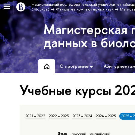
Национальный исследовательский университет «Высш
(Москва)
Факультет компьютерных наук
Магисте
Магистерская 
данных в биол
О программе
Абитуриента
Учебные курсы 202
2021 – 2022
2022 – 2023
2023 – 2024
2024 – 2025
2025 – 
Язык
русский
английский