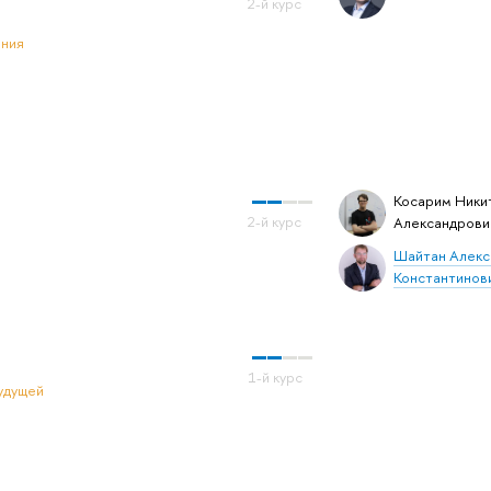
ения
Косарим Ники
Александрови
Шайтан Алекс
Константинов
удущей