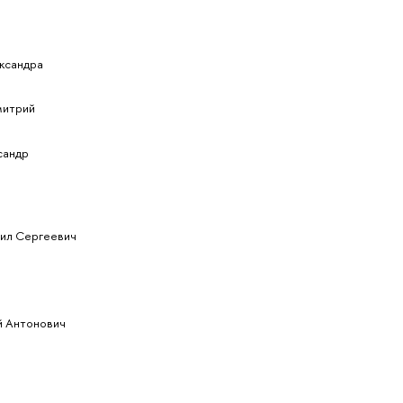
ксандра
митрий
сандр
аил Сергеевич
й Антонович