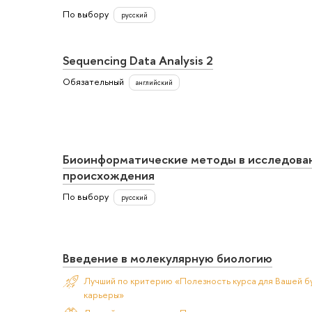
По выбору
русский
Sequencing Data Analysis 2
Обязательный
английский
Биоинформатические методы в исследова
происхождения
По выбору
русский
Введение в молекулярную биологию
Лучший по критерию «Полезность курса для Вашей б
карьеры»