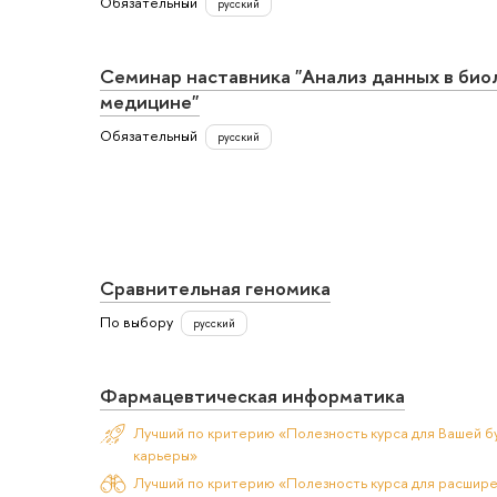
Обязательный
русский
Семинар наставника "Анализ данных в био
медицине"
Обязательный
русский
Сравнительная геномика
По выбору
русский
Фармацевтическая информатика
Лучший по критерию «Полезность курса для Вашей б
карьеры»
Лучший по критерию «Полезность курса для расшир