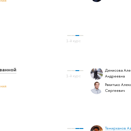
ения
ованной
Денисова Але
Андреевна
Ракитько Алек
ения
Сергеевич
Темирханов А