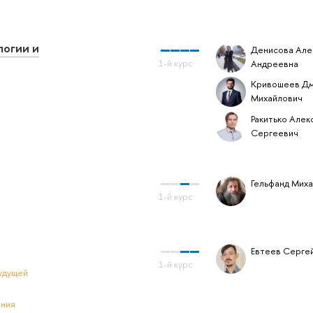
логии и
Денисова Але
Андреевна
Кривошеев Д
Михайлович
Ракитько Алек
Сергеевич
Гельфанд Мих
Евтеев Серге
удущей
ения