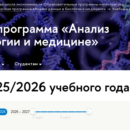
ая школа экономики»
Образовательные программы магистратуры
рская программа «Анализ данных в биологии и медицине»
Учебные 
программа «Анализ
огии и медицине»
м
Студентам
5/2026 учебного года
2026
2026 – 2027