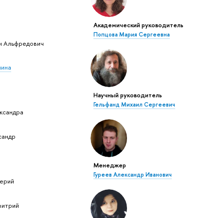
Академический руководитель
Попцова Мария Сергеевна
н Альфредович
лина
Научный руководитель
Гельфанд Михаил Сергеевич
ксандра
сандр
Менеджер
Гуреев Александр Иванович
лерий
митрий