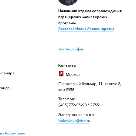
Начальник отдела сопровождения
партнерских магистерских
программ
Яковлева Илона Александровна
Учебный офис
Контакты
ксандра
Москва
,
Покровский бульвар, 11, корпус S,
сандр
ком.S935
Телефон:
(495)772-95-90 * 27331
Электронная почта:
iyakovleva@hse.ru
зиз Арсенович