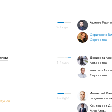
Ашниев Герма
Охрименко Га
Сергеевна
ниях
Денисова Але
Андреевна
Ракитько Алек
Сергеевич
Ильинский Ва
Владимирович
удущей
Кривошеев Д
Михайлович