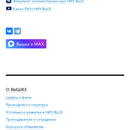
Факультет компьютерных наук НИУ ВШЭ
Канал ФКН НИУ ВШЭ
О ВЫШКЕ
ОБ
Цифры и факты
Ли
Руководство и структура
Дов
Устойчивое развитие в НИУ ВШЭ
Ол
Преподаватели и сотрудники
При
Корпуса и общежития
Вы