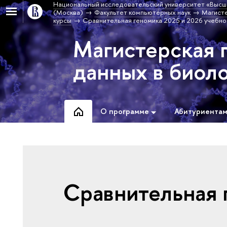
Национальный исследовательский университет «Высш
(Москва)
Факультет компьютерных наук
Магисте
курсы
Сравнительная геномика 2025 и 2026 учебно
Магистерская 
данных в биол
О программе
Абитуриента
Сравнительная 