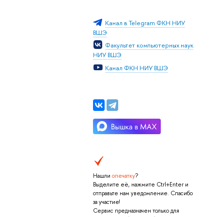
Канал в Telegram ФКН НИУ
ВШЭ
Факультет компьютерных наук
НИУ ВШЭ
Канал ФКН НИУ ВШЭ
Нашли
опечатку
?
Выделите её, нажмите Ctrl+Enter и
отправьте нам уведомление. Спасибо
за участие!
Сервис предназначен только для