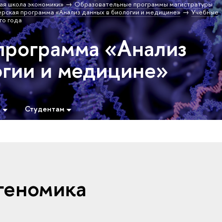
ая школа экономики»
Образовательные программы магистратуры
рская программа «Анализ данных в биологии и медицине»
Учебные
го года
программа «Анализ
огии и медицине»
м
Студентам
геномика