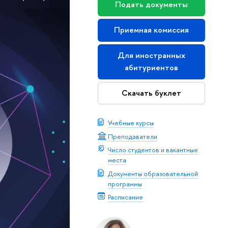
Подать документы
Приемная комиссия
Для иностранных
абитуриентов
Скачать буклет
Учебные курсы
Преподаватели
Число студентов и вакантные
места
Документы образовательной
программы
Расписание