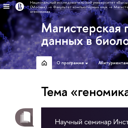
Национальный исследовательский университет «Высш
(Москва)
Факультет компьютерных наук
Магисте
«геномика»
Магистерская 
данных в биол
О программе
Абитуриента
Тема «геномик