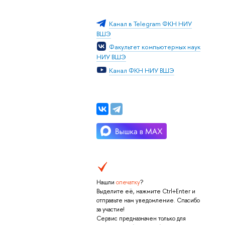
Канал в Telegram ФКН НИУ
ВШЭ
Факультет компьютерных наук
НИУ ВШЭ
Канал ФКН НИУ ВШЭ
Нашли
опечатку
?
Выделите её, нажмите Ctrl+Enter и
отправьте нам уведомление. Спасибо
за участие!
Сервис предназначен только для