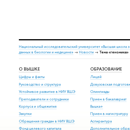
Национальный исследовательский университет «Высшая школа 
данных в биологии и медицине»
→
Новости
→
Тема «геномика»
О ВЫШКЕ
ОБРАЗОВАНИЕ
Цифры и факты
Лицей
Руководство и структура
Довузовская подготов
Устойчивое развитие в НИУ ВШЭ
Олимпиады
Преподаватели и сотрудники
Прием в бакалавриат
Корпуса и общежития
Вышка+
Закупки
Прием в магистратуру
Обращения граждан в НИУ ВШЭ
Аспирантура
Фонд целевого капитала
Дополнительное обра