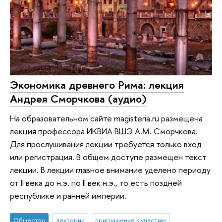
Экономика древнего Рима: лекция
Андрея Сморчкова (аудио)
На образовательном сайте magisteria.ru размещена
лекция профессора ИКВИА ВШЭ А.М. Сморчкова.
Для прослушивания лекции требуется только вход
или регистрация. В общем доступе размещен текст
лекции. В лекции главное внимание уделено периоду
от II века до н.э. по II век н.э., то есть поздней
республике и ранней империи.
Общество
лектории
приглашение к участию