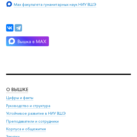
Max факультета гуманитарных наук НИУ ВШЭ
О ВЫШКЕ
ОБ
Цифры и факты
Ли
Руководство и структура
Дов
Устойчивое развитие в НИУ ВШЭ
Ол
Преподаватели и сотрудники
При
Корпуса и общежития
Вы
Закупки
При