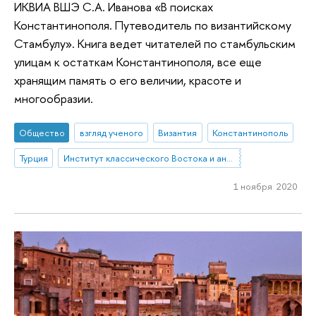
ИКВИА ВШЭ С.А. Иванова «В поисках
Константинополя. Путеводитель по византийскому
Стамбулу». Книга ведет читателей по стамбульским
улицам к остаткам Константинополя, все еще
хранящим память о его величии, красоте и
многообразии.
Общество
взгляд ученого
Византия
Константинополь
Турция
Институт классического Востока и античности
1 ноября 2020