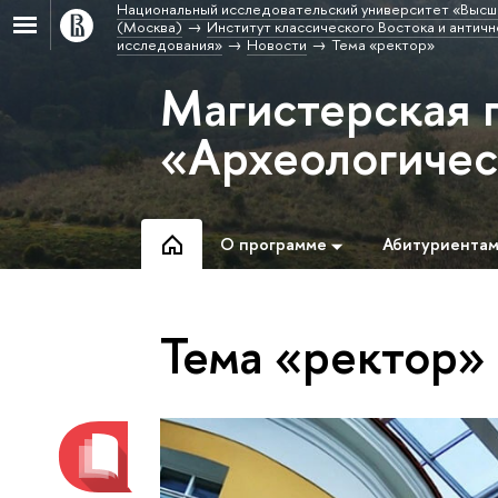
Национальный исследовательский университет «Высш
(Москва)
Институт классического Востока и античн
исследования»
Новости
Тема «ректор»
Магистерская 
«Археологичес
О программе
Абитуриента
Тема «ректор»