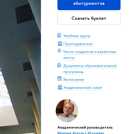
абитуриентов
Скачать буклет
Учебные курсы
Преподаватели
Число студентов и вакантные
места
Документы образовательной
программы
Расписание
Академический совет
Академический руководитель
Иванчик Аскольд Игоревич