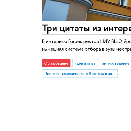
Три цитаты из инте
В интервью Forbes ректор НИУ ВШЭ Яро
нынешняя система отбора в вузы неспр
Образование
идеи и опыт
антиковедение
Институт классического Востока и античности