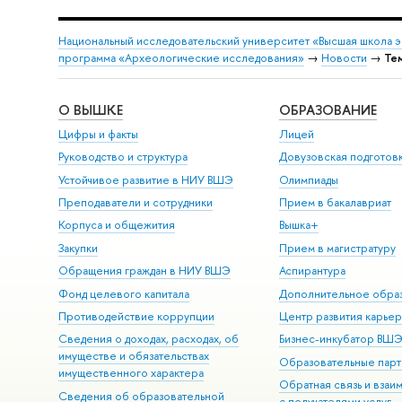
Национальный исследовательский университет «Высшая школа 
программа «Археологические исследования»
→
Новости
→
Те
О ВЫШКЕ
ОБРАЗОВАНИЕ
Цифры и факты
Лицей
Руководство и структура
Довузовская подготов
Устойчивое развитие в НИУ ВШЭ
Олимпиады
Преподаватели и сотрудники
Прием в бакалавриат
Корпуса и общежития
Вышка+
Закупки
Прием в магистратуру
Обращения граждан в НИУ ВШЭ
Аспирантура
Фонд целевого капитала
Дополнительное обра
Противодействие коррупции
Центр развития карье
Сведения о доходах, расходах, об
Бизнес-инкубатор ВШ
имуществе и обязательствах
Образовательные парт
имущественного характера
Обратная связь и взаи
Сведения об образовательной
с получателями услуг