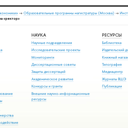
экономики»
→
Образовательные программы магистратуры (Москва)
→
Инст
ма «ректор»
НАУКА
РЕСУРСЫ
Научные подразделения
Библиотека
ка
Исследовательские проекты
Издательский 
Мониторинги
Книжный магаз
Диссертационные советы
Типография
Защиты диссертаций
Медиацентр
Академическое развитие
Журналы ВШЭ
Конкурсы и гранты
Публикации
зование
Внешние научно-информационные
ресурсы
ры
Э
нерства
модействие