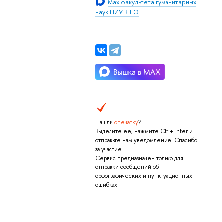
Max факультета гуманитарных
наук НИУ ВШЭ
Нашли
опечатку
?
Выделите её, нажмите Ctrl+Enter и
отправьте нам уведомление. Спасибо
за участие!
Сервис предназначен только для
отправки сообщений об
орфографических и пунктуационных
ошибках.