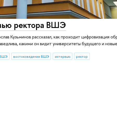
рвью ректора ВШЭ
слав Кузьминов рассказал, как проходит цифровизация об
аведлива, какими он видит университеты будущего и новы
 ВШЭ
востоковедение ВШЭ
интервью
ректор