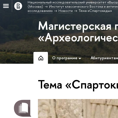
Национальный исследовательский университет «Высш
(Москва)
Институт классического Востока и античн
исследования»
Новости
Тема «Спартокиды»
Магистерская 
«Археологичес
О программе
Абитуриента
Тема «Спарто