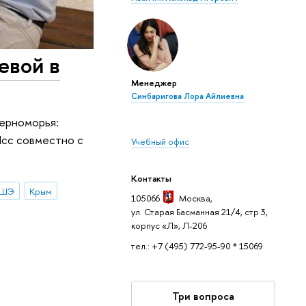
евой в
Менеджер
Синбаригова Лора Айлиевна
ерноморья:
Ясс совместно с
Учебный офис
Контакты
ВШЭ
Крым
105066
Москва
,
ул. Старая Басманная 21/4, стр 3,
корпус «Л», Л-206
тел.: +7 (495) 772-95-90 * 15069
Три вопроса