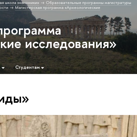
ая школа экономики»
Образовательные программы магистратуры
ости
Магистерская программа «Археологические
программа
кие исследования»
м
Студентам
киды»