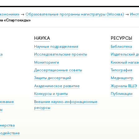
экономики»
→
Образовательные программы магистратуры (Москва)
→
Инст
ма «Спартокиды»
НАУКА
РЕСУРСЫ
Научные подразделения
Библиотека
ка
Исследовательские проекты
Издательский 
Мониторинги
Книжный магаз
Диссертационные советы
Типография
Защиты диссертаций
Медиацентр
Академическое развитие
Журналы ВШЭ
Конкурсы и гранты
Публикации
зование
Внешние научно-информационные
ресурсы
ры
Э
нерства
модействие