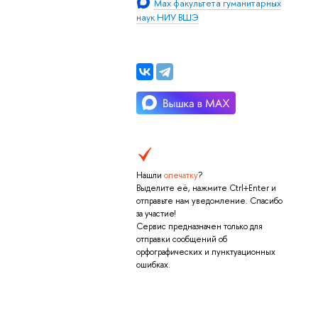
Max факультета гуманитарных
наук НИУ ВШЭ
Нашли
опечатку
?
Выделите её, нажмите Ctrl+Enter и
отправьте нам уведомление. Спасибо
за участие!
Сервис предназначен только для
отправки сообщений об
орфографических и пунктуационных
ошибках.