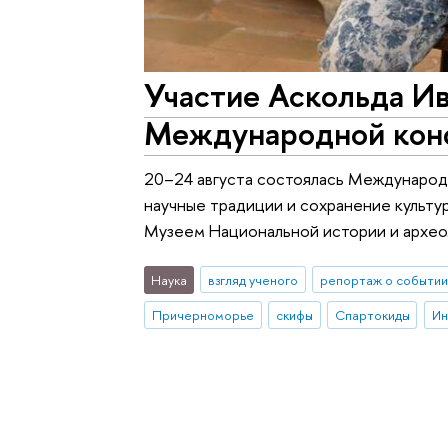
Участие Аскольда И
Международной кон
20–24 августа состоялась Международ
научные традиции и сохранение культу
Музеем Национальной истории и архео
Наука
взгляд ученого
репортаж о событии
Причерноморье
скифы
Спартокиды