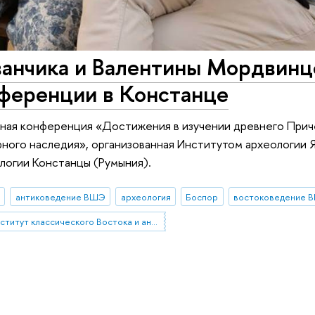
ванчика и Валентины Мордвинц
ференции в Констанце
ная конференция «Достижения в изучении древнего Прич
рного наследия», организованная Институтом археологии 
логии Констанцы (Румыния).
антиковедение ВШЭ
археология
Боспор
востоковедение 
Институт классического Востока и античности