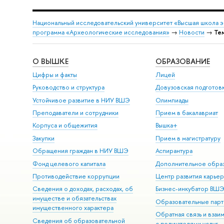
Национальный исследовательский университет «Высшая школа 
программа «Археологические исследования»
→
Новости
→
Те
О ВЫШКЕ
ОБРАЗОВАНИЕ
Цифры и факты
Лицей
Руководство и структура
Довузовская подготов
Устойчивое развитие в НИУ ВШЭ
Олимпиады
Преподаватели и сотрудники
Прием в бакалавриат
Корпуса и общежития
Вышка+
Закупки
Прием в магистратуру
Обращения граждан в НИУ ВШЭ
Аспирантура
Фонд целевого капитала
Дополнительное обра
Противодействие коррупции
Центр развития карье
Сведения о доходах, расходах, об
Бизнес-инкубатор ВШ
имуществе и обязательствах
Образовательные парт
имущественного характера
Обратная связь и взаи
Сведения об образовательной
с получателями услуг