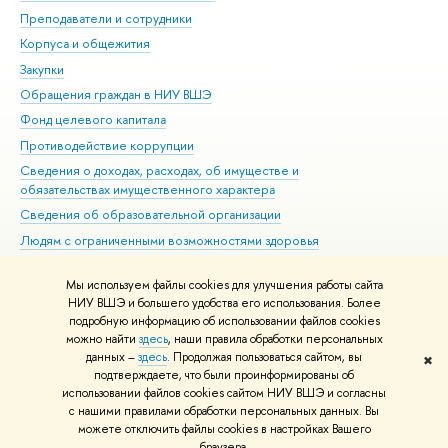
Преподаватели и сотрудники
При
Корпуса и общежития
Вы
Закупки
При
Обращения граждан в НИУ ВШЭ
Ас
Фонд целевого капитала
До
Противодействие коррупции
Цен
Сведения о доходах, расходах, об имуществе и
Би
обязательствах имущественного характера
Об
Сведения об образовательной организации
Обр
Людям с ограниченными возможностями здоровья
Единая платежная страница
Мы используем файлы cookies для улучшения работы сайта
Работа в Вышке
НИУ ВШЭ и большего удобства его использования. Более
подробную информацию об использовании файлов cookies
можно найти
здесь
, наши правила обработки персональных
данных –
здесь
. Продолжая пользоваться сайтом, вы
✖
Редактору
подтверждаете, что были проинформированы об
© НИУ ВШЭ 1993–2026
Адреса и контакты
Условия использования
использовании файлов cookies сайтом НИУ ВШЭ и согласны
с нашими правилами обработки персональных данных. Вы
материалов
Политика конфиденциальности
Карта сайта
можете отключить файлы cookies в настройках Вашего
Шрифты HSE Sans и HSE Slab разработаны в
Школе дизайна НИУ ВШЭ
браузера.