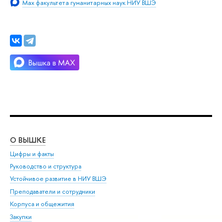
Max факультета гуманитарных наук НИУ ВШЭ
О ВЫШКЕ
ОБ
Цифры и факты
Ли
Руководство и структура
Дов
Устойчивое развитие в НИУ ВШЭ
Ол
Преподаватели и сотрудники
При
Корпуса и общежития
Вы
Закупки
При