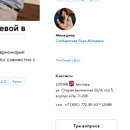
евой в
Менеджер
Синбаригова Лора Айлиевна
ерноморья:
Ясс совместно с
Учебный офис
Контакты
ВШЭ
Крым
105066
Москва
,
ул. Старая Басманная 21/4, стр 3,
корпус «Л», Л-206
тел.: +7 (495) 772-95-90 * 15069
Три вопроса