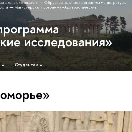
ая школа экономики»
Образовательные программы магистратуры
ости
Магистерская программа «Археологические
»
программа
кие исследования»
м
Студентам
номорье»