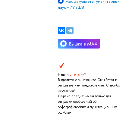
Max факультета гуманитарных
наук НИУ ВШЭ
Нашли
опечатку
?
Выделите её, нажмите Ctrl+Enter и
отправьте нам уведомление. Спасибо
за участие!
Сервис предназначен только для
отправки сообщений об
орфографических и пунктуационных
ошибках.