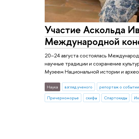
Участие Аскольда И
Международной кон
20–24 августа состоялась Международ
научные традиции и сохранение культу
Музеем Национальной истории и архео
Наука
взгляд ученого
репортаж о событии
Причерноморье
скифы
Спартокиды