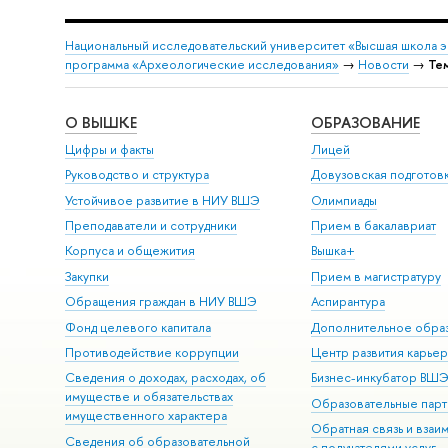
Национальный исследовательский университет «Высшая школа 
программа «Археологические исследования»
→
Новости
→
Те
О ВЫШКЕ
ОБРАЗОВАНИЕ
Цифры и факты
Лицей
Руководство и структура
Довузовская подготов
Устойчивое развитие в НИУ ВШЭ
Олимпиады
Преподаватели и сотрудники
Прием в бакалавриат
Корпуса и общежития
Вышка+
Закупки
Прием в магистратуру
Обращения граждан в НИУ ВШЭ
Аспирантура
Фонд целевого капитала
Дополнительное обра
Противодействие коррупции
Центр развития карье
Сведения о доходах, расходах, об
Бизнес-инкубатор ВШ
имуществе и обязательствах
Образовательные парт
имущественного характера
Обратная связь и взаи
Сведения об образовательной
с получателями услуг