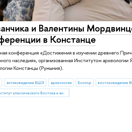
ванчика и Валентины Мордвинц
ференции в Констанце
ная конференция «Достижения в изучении древнего Прич
рного наследия», организованная Институтом археологии 
логии Констанцы (Румыния).
антиковедение ВШЭ
археология
Боспор
востоковедение 
Институт классического Востока и античности