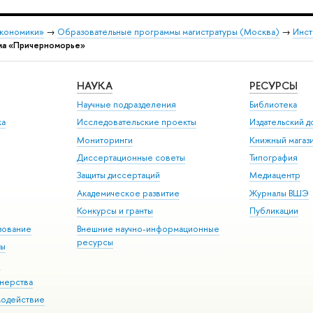
экономики»
→
Образовательные программы магистратуры (Москва)
→
Инст
ма «Причерноморье»
НАУКА
РЕСУРСЫ
Научные подразделения
Библиотека
ка
Исследовательские проекты
Издательский 
Мониторинги
Книжный магаз
Диссертационные советы
Типография
Защиты диссертаций
Медиацентр
Академическое развитие
Журналы ВШЭ
Конкурсы и гранты
Публикации
зование
Внешние научно-информационные
ресурсы
ры
Э
нерства
модействие