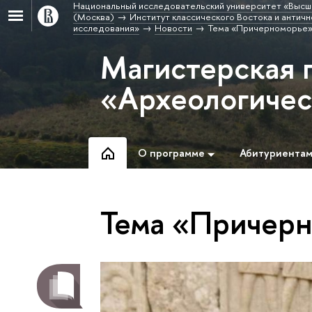
Национальный исследовательский университет «Высш
(Москва)
Институт классического Востока и античн
исследования»
Новости
Тема «Причерноморье
Магистерская 
«Археологичес
О программе
Абитуриента
Тема «Причер