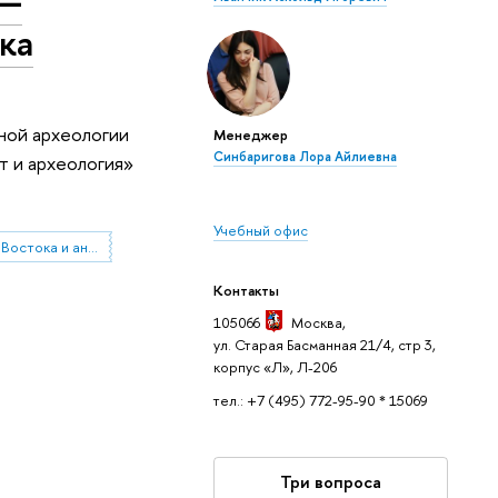
ка
чной археологии
Менеджер
Синбаригова Лора Айлиевна
т и археология»
Учебный офис
Институт классического Востока и античности
Контакты
105066
Москва
,
ул. Старая Басманная 21/4, стр 3,
корпус «Л», Л-206
тел.: +7 (495) 772-95-90 * 15069
Три вопроса