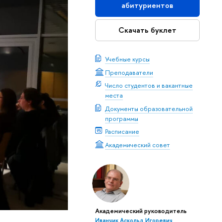
абитуриентов
Скачать буклет
Учебные курсы
Преподаватели
Число студентов и вакантные
места
Документы образовательной
программы
Расписание
Академический совет
Академический руководитель
 —
Иванчик Аскольд Игоревич