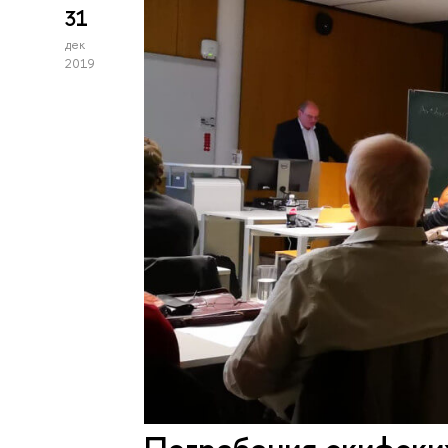
31
дек
2019
Погребения скифских