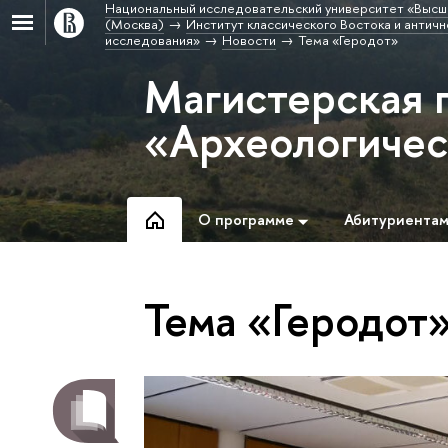
Национальный исследовательский университет «Высш
(Москва)
Институт классического Востока и античн
исследования»
Новости
Тема «Геродот»
Магистерская 
«Археологичес
О программе
Абитуриента
Тема «Геродот