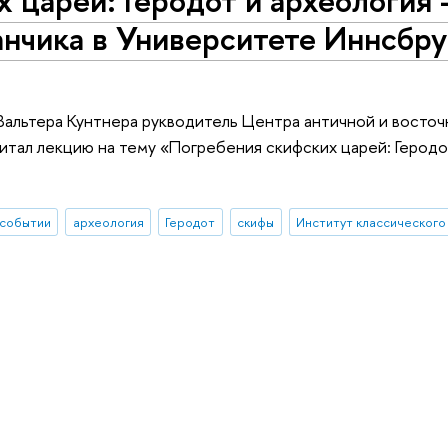
нчика в Университете Иннсбру
 Вальтера Кунтнера рукводитель Центра античной и восто
тал лекцию на тему «Погребения скифских царей: Геродо
 событии
археология
Геродот
скифы