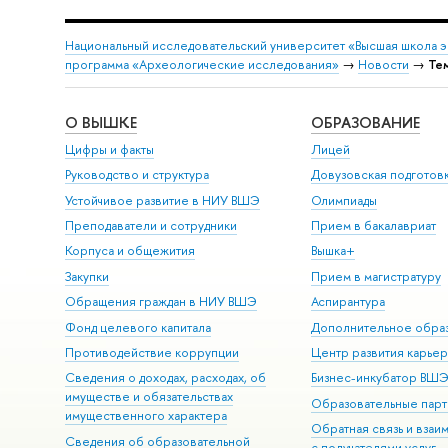
Национальный исследовательский университет «Высшая школа 
программа «Археологические исследования»
→
Новости
→
Те
О ВЫШКЕ
ОБРАЗОВАНИЕ
Цифры и факты
Лицей
Руководство и структура
Довузовская подготов
Устойчивое развитие в НИУ ВШЭ
Олимпиады
Преподаватели и сотрудники
Прием в бакалавриат
Корпуса и общежития
Вышка+
Закупки
Прием в магистратуру
Обращения граждан в НИУ ВШЭ
Аспирантура
Фонд целевого капитала
Дополнительное обра
Противодействие коррупции
Центр развития карье
Сведения о доходах, расходах, об
Бизнес-инкубатор ВШ
имуществе и обязательствах
Образовательные парт
имущественного характера
Обратная связь и взаи
Сведения об образовательной
с получателями услуг