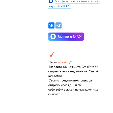
Max факультета гуманитарных
наук НИУ ВШЭ
Нашли
опечатку
?
Выделите её, нажмите Ctrl+Enter и
отправьте нам уведомление. Спасибо
за участие!
Сервис предназначен только для
отправки сообщений об
орфографических и пунктуационных
ошибках.