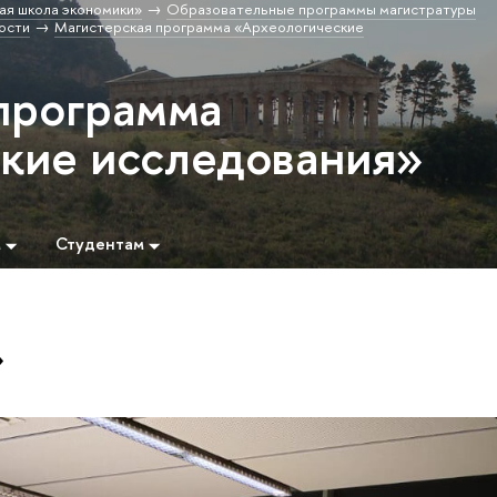
ая школа экономики»
Образовательные программы магистратуры
ости
Магистерская программа «Археологические
программа
кие исследования»
м
Студентам
»