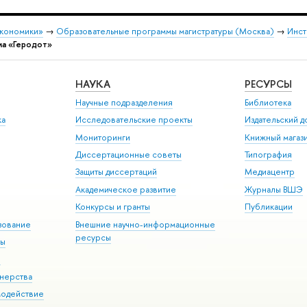
экономики»
→
Образовательные программы магистратуры (Москва)
→
Инст
ма «Геродот»
НАУКА
РЕСУРСЫ
Научные подразделения
Библиотека
ка
Исследовательские проекты
Издательский 
Мониторинги
Книжный магаз
Диссертационные советы
Типография
Защиты диссертаций
Медиацентр
Академическое развитие
Журналы ВШЭ
Конкурсы и гранты
Публикации
зование
Внешние научно-информационные
ресурсы
ры
Э
нерства
модействие