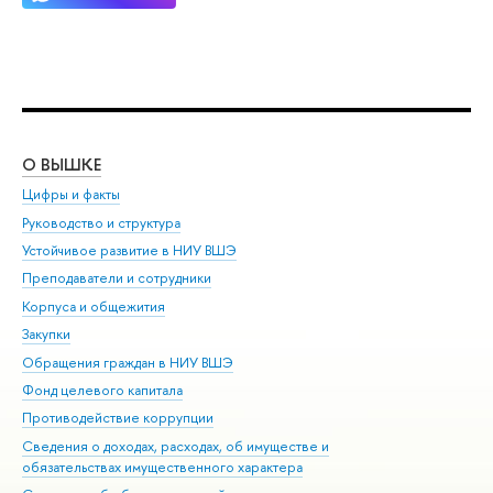
О ВЫШКЕ
ОБ
Цифры и факты
Ли
Руководство и структура
Дов
Устойчивое развитие в НИУ ВШЭ
Ол
Преподаватели и сотрудники
При
Корпуса и общежития
Вы
Закупки
При
Обращения граждан в НИУ ВШЭ
Ас
Фонд целевого капитала
До
Противодействие коррупции
Цен
Сведения о доходах, расходах, об имуществе и
Би
обязательствах имущественного характера
Об