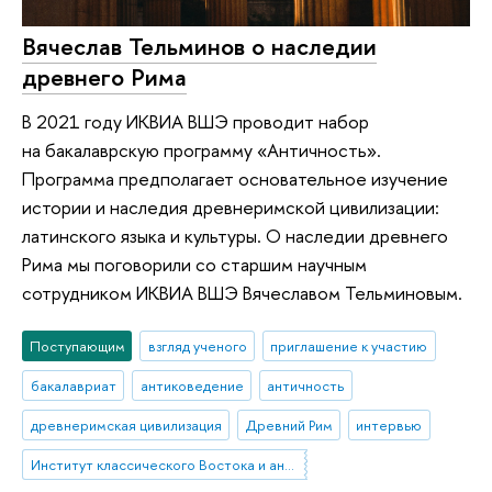
Вячеслав Тельминов о наследии
древнего Рима
В 2021 году ИКВИА ВШЭ проводит набор
на бакалаврскую программу «Античность».
Программа предполагает основательное изучение
истории и наследия древнеримской цивилизации:
латинского языка и культуры. О наследии древнего
Рима мы поговорили со старшим научным
сотрудником ИКВИА ВШЭ Вячеславом Тельминовым.
Поступающим
взгляд ученого
приглашение к участию
бакалавриат
антиковедение
античность
древнеримская цивилизация
Древний Рим
интервью
Институт классического Востока и античности