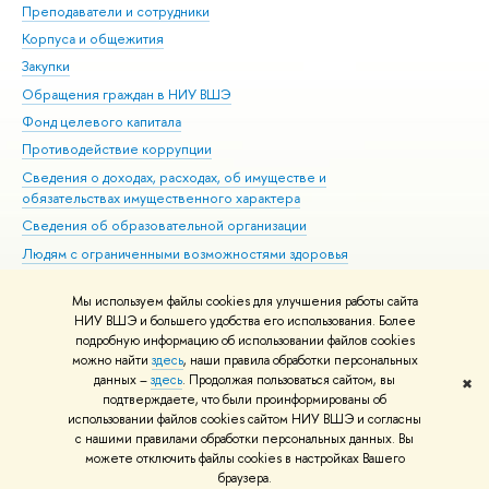
Преподаватели и сотрудники
При
Корпуса и общежития
Вы
Закупки
При
Обращения граждан в НИУ ВШЭ
Ас
Фонд целевого капитала
До
Противодействие коррупции
Цен
Сведения о доходах, расходах, об имуществе и
Би
обязательствах имущественного характера
Об
Сведения об образовательной организации
Обр
Людям с ограниченными возможностями здоровья
Единая платежная страница
Мы используем файлы cookies для улучшения работы сайта
Работа в Вышке
НИУ ВШЭ и большего удобства его использования. Более
подробную информацию об использовании файлов cookies
можно найти
здесь
, наши правила обработки персональных
данных –
здесь
. Продолжая пользоваться сайтом, вы
✖
Редактору
подтверждаете, что были проинформированы об
© НИУ ВШЭ 1993–2026
Адреса и контакты
Условия использования
использовании файлов cookies сайтом НИУ ВШЭ и согласны
с нашими правилами обработки персональных данных. Вы
материалов
Политика конфиденциальности
Карта сайта
можете отключить файлы cookies в настройках Вашего
Шрифты HSE Sans и HSE Slab разработаны в
Школе дизайна НИУ ВШЭ
браузера.