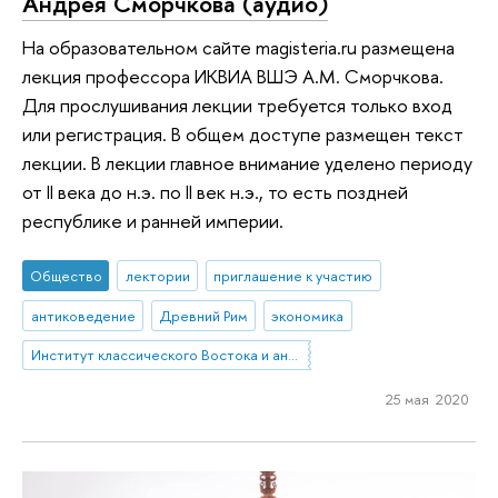
Андрея Сморчкова (аудио)
На образовательном сайте magisteria.ru размещена
лекция профессора ИКВИА ВШЭ А.М. Сморчкова.
Для прослушивания лекции требуется только вход
или регистрация. В общем доступе размещен текст
лекции. В лекции главное внимание уделено периоду
от II века до н.э. по II век н.э., то есть поздней
республике и ранней империи.
Общество
лектории
приглашение к участию
антиковедение
Древний Рим
экономика
Институт классического Востока и античности
25 мая 2020