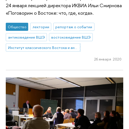
24 января лекцией директора ИКВИА Ильи Смирнова
«Поговорим о Востоке: что, где, когда».
Общество
лектории
репортаж о событии
антиковедение ВШЭ
востоковедение ВШЭ
Институт классического Востока и античности
26 января 2020