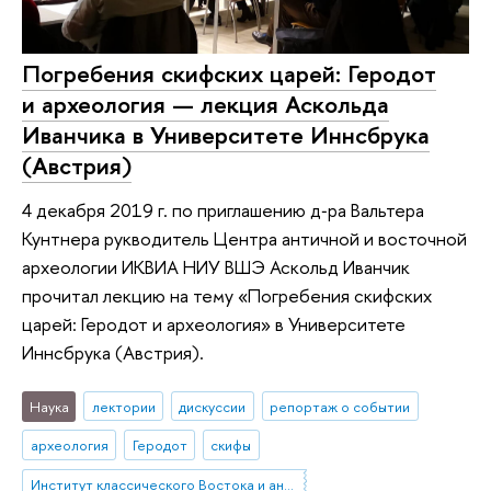
Погребения скифских царей: Геродот
и археология — лекция Аскольда
Иванчика в Университете Иннсбрука
(Австрия)
4 декабря 2019 г. по приглашению д‑ра Вальтера
Кунтнера рукводитель Центра античной и восточной
археологии ИКВИА НИУ ВШЭ Аскольд Иванчик
прочитал лекцию на тему «Погребения скифских
царей: Геродот и археология» в Университете
Иннсбрука (Австрия).
Наука
лектории
дискуссии
репортаж о событии
археология
Геродот
скифы
Институт классического Востока и античности