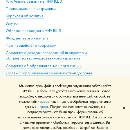
Устойчивое развитие в НИУ ВШЭ
Ол
Преподаватели и сотрудники
При
Корпуса и общежития
Вы
Закупки
При
Обращения граждан в НИУ ВШЭ
Ас
Фонд целевого капитала
До
Противодействие коррупции
Цен
Сведения о доходах, расходах, об имуществе и
Би
обязательствах имущественного характера
Об
Сведения об образовательной организации
Обр
Людям с ограниченными возможностями здоровья
Единая платежная страница
Мы используем файлы cookies для улучшения работы сайта
Работа в Вышке
НИУ ВШЭ и большего удобства его использования. Более
подробную информацию об использовании файлов cookies
можно найти
здесь
, наши правила обработки персональных
данных –
здесь
. Продолжая пользоваться сайтом, вы
✖
Редактору
подтверждаете, что были проинформированы об
© НИУ ВШЭ 1993–2026
Адреса и контакты
Условия использования
использовании файлов cookies сайтом НИУ ВШЭ и согласны
с нашими правилами обработки персональных данных. Вы
материалов
Политика конфиденциальности
Карта сайта
можете отключить файлы cookies в настройках Вашего
Шрифты HSE Sans и HSE Slab разработаны в
Школе дизайна НИУ ВШЭ