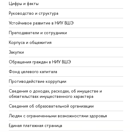
Цифры и факты
Л
Руководство и структура
Д
Устойчивое развитие в НИУ ВШЭ
О
Преподаватели и сотрудники
П
Корпуса и общежития
ы
Закупки
П
Обращения граждан в НИУ ВШЭ
А
Фонд целевого капитала
Д
Противодействие коррупции
Ц
Сведения о доходах, расходах, об имуществе и
Б
обязательствах имущественного характера
О
Сведения об образовательной организации
О
Людям с ограниченными возможностями здоровья
Единая платежная страница