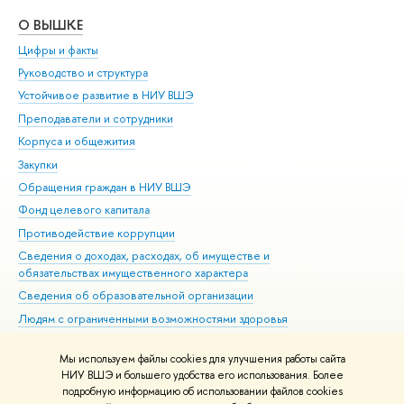
О ВЫШКЕ
ОБ
Цифры и факты
Ли
Руководство и структура
Дов
Устойчивое развитие в НИУ ВШЭ
Ол
Преподаватели и сотрудники
При
Корпуса и общежития
Вы
Закупки
При
Обращения граждан в НИУ ВШЭ
Ас
Фонд целевого капитала
До
Противодействие коррупции
Цен
Сведения о доходах, расходах, об имуществе и
Би
обязательствах имущественного характера
Об
Сведения об образовательной организации
Обр
Людям с ограниченными возможностями здоровья
Единая платежная страница
Мы используем файлы cookies для улучшения работы сайта
Работа в Вышке
НИУ ВШЭ и большего удобства его использования. Более
подробную информацию об использовании файлов cookies