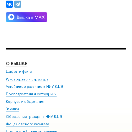
О ВЫШКЕ
ОБ
Цифры и факты
Ли
Руководство и структура
Дов
Устойчивое развитие в НИУ ВШЭ
Ол
Преподаватели и сотрудники
При
Корпуса и общежития
Вы
Закупки
При
Обращения граждан в НИУ ВШЭ
Ас
Фонд целевого капитала
До
Противодействие коррупции
Цен