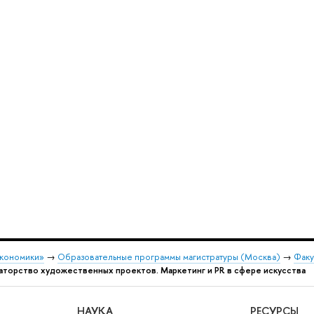
экономики»
→
Образовательные программы магистратуры (Москва)
→
Факу
аторство художественных проектов. Маркетинг и PR в сфере искусства
НАУКА
РЕСУРСЫ