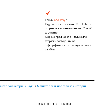
Нашли
опечатку
?
Выделите её, нажмите Ctrl+Enter и
отправьте нам уведомление. Спасибо
за участие!
Сервис предназначен только для
отправки сообщений об
орфографических и пунктуационных
ошибках.
льтет гуманитарных наук
→
Магистерская программа «История
ПОЛЕЗНЫЕ ССЫЛКИ