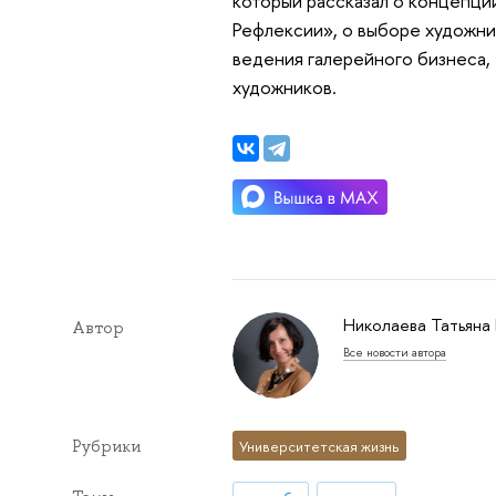
который рассказал о концепц
Рефлексии», о выборе художни
ведения галерейного бизнеса
художников.
Николаева Татьяна
Автор
Все новости автора
Рубрики
Университетская жизнь