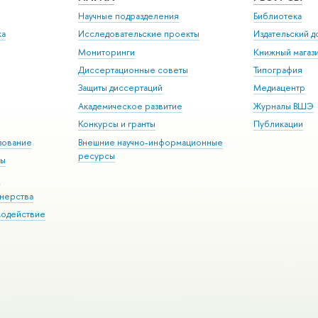
Научные подразделения
Библиотека
ка
Исследовательские проекты
Издательский 
Мониторинги
Книжный магаз
Диссертационные советы
Типография
Защиты диссертаций
Медиацентр
Академическое развитие
Журналы ВШЭ
Конкурсы и гранты
Публикации
зование
Внешние научно-информационные
ресурсы
ры
Э
нерства
модействие