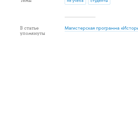
Темы
не учеба
студенты
Магистерская программа «Истори
В статье
упомянуты