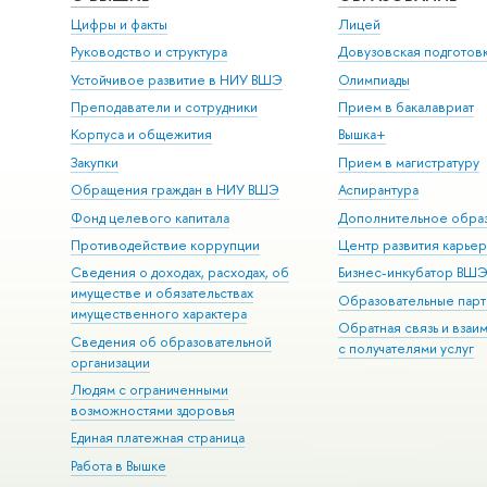
Цифры и факты
Лицей
Руководство и структура
Довузовская подготов
Устойчивое развитие в НИУ ВШЭ
Олимпиады
Преподаватели и сотрудники
Прием в бакалавриат
Корпуса и общежития
Вышка+
Закупки
Прием в магистратуру
Обращения граждан в НИУ ВШЭ
Аспирантура
Фонд целевого капитала
Дополнительное обра
Противодействие коррупции
Центр развития карье
Сведения о доходах, расходах, об
Бизнес-инкубатор ВШ
имуществе и обязательствах
Образовательные парт
имущественного характера
Обратная связь и взаи
Сведения об образовательной
с получателями услуг
организации
Людям с ограниченными
возможностями здоровья
Единая платежная страница
Работа в Вышке