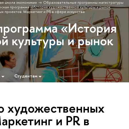
ая школа экономики»
Образовательные программы магистратуры
ская программа «История художественной культуры и рынок
х проектов. Маркетинг и PR в сфере искусства
программа «История
й культуры и рынок
м
Студентам
о художественных
аркетинг и PR в