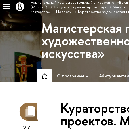
Национальный исследовательский университет «Высш
(Москва)
Факультет гуманитарных наук
Магистер
искусства»
Новости
Кураторство художественны
Магистерская 
художественно
искусства»
О программе
Абитуриента
Кураторств
проектов. М
27