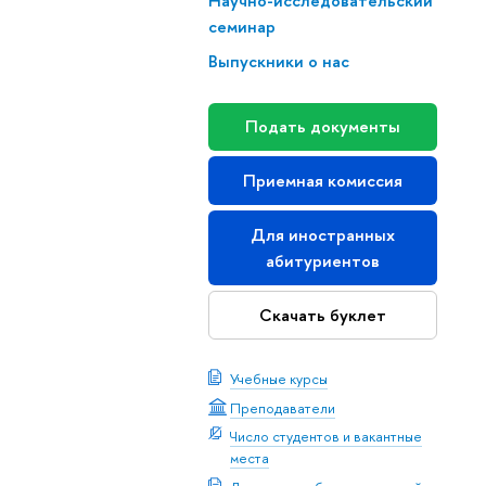
На­уч­но-ис­сле­до­ва­тель­ский
семинар
Выпускники о нас
Подать документы
Приемная комиссия
Для иностранных
абитуриентов
Скачать буклет
Учебные курсы
Преподаватели
Число студентов и вакантные
места